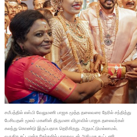
சமீபத்தில் எஸ்.பி வேலுமணி பாஜக மூத்த தலைவரை நேரில் சந்தித்து
பேசியதன் மூலம் மகனின் திருமண விழாவில் பாஜக தலைவர்கள்
கலந்து கொண்டு இருப்பதாக தெரிகிறது. அதுமட்டுமல்லாமல்,
வருகிற சட்டமன்ற தேர்தலில் பாஜகவுடன் அதிமுக கூட்டணி