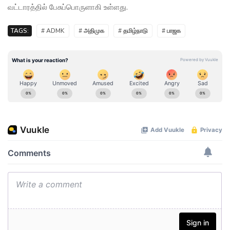
வட்டாரத்தில் பேசுப்பொருளாகி உள்ளது.
TAGS:
# ADMK
# அதிமுக
# தமிழ்நாடு
# பாஜக