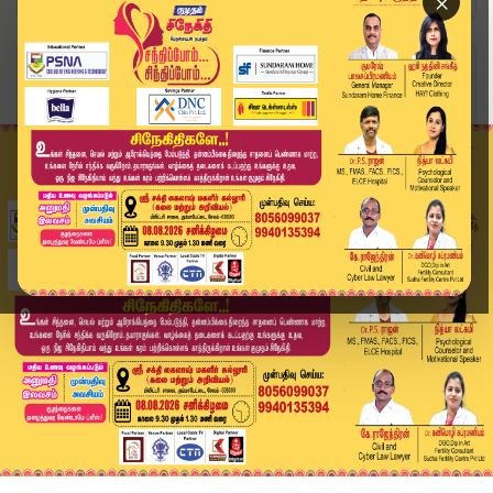
×
Home
அரசியல்
எஸ்.பி. வேலுமணி இல்ல திருமண விழாவில் சங்கமித்த ...