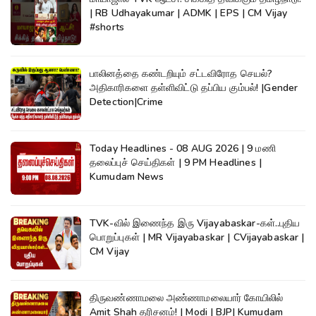
| RB Udhayakumar | ADMK | EPS | CM Vijay
#shorts
பாலினத்தை கண்டறியும் சட்டவிரோத செயல்?
அதிகாரிகளை தள்ளிவிட்டு தப்பிய கும்பல்! |Gender
Detection|Crime
Today Headlines - 08 AUG 2026 | 9 மணி
தலைப்புச் செய்திகள் | 9 PM Headlines |
Kumudam News
TVK-வில் இணைந்த இரு Vijayabaskar-கள்..புதிய
பொறுப்புகள் | MR Vijayabaskar | CVijayabaskar |
CM Vijay
திருவண்ணாமலை அண்ணாமலையார் கோயிலில்
Amit Shah தரிசனம்! | Modi | BJP| Kumudam