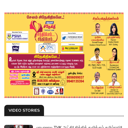
VIDEO STORIES
மாயாஜால TVK ஆட்சி! சிக்கித் தவிக்கும் தமிழ்நாடு!