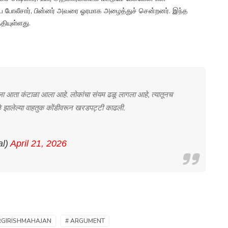
ய போலீசார், பின்னர் அவரை ஓரமாக அழைத்துச் சென்றனர். இந்த
தியுள்ளது.
ला आता कंटाळा आला आहे. लोकांचा संयम ढळू लागला आहे, त्यातूनच
मुळे झालेल्या वाहतुक कोंडीवरून खरडपट्टी काढली.
al)
April 21, 2026
ERGIRISHMAHAJAN
# ARGUMENT