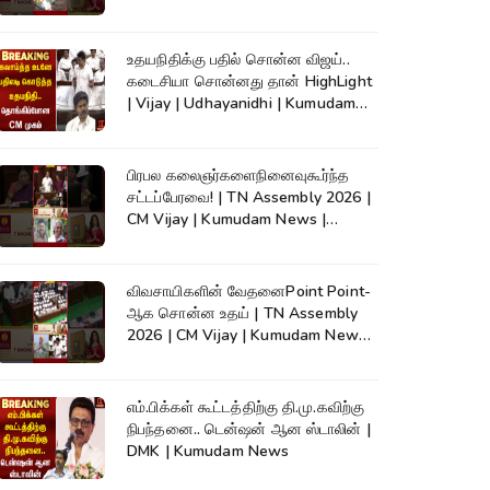
உதயநிதிக்கு பதில் சொன்ன விஜய்..
கடைசியா சொன்னது தான் HighLight
| Vijay | Udhayanidhi | Kumudam
News
பிரபல கலைஞர்களைநினைவுகூர்ந்த
சட்டப்பேரவை! | TN Assembly 2026 |
CM Vijay | Kumudam News |
#shorts
விவசாயிகளின் வேதனைPoint Point-
ஆக சொன்ன உதய் | TN Assembly
2026 | CM Vijay | Kumudam News |
#shorts
எம்.பிக்கள் கூட்டத்திற்கு தி.மு.கவிற்கு
நிபந்தனை.. டென்ஷன் ஆன ஸ்டாலின் |
DMK | Kumudam News