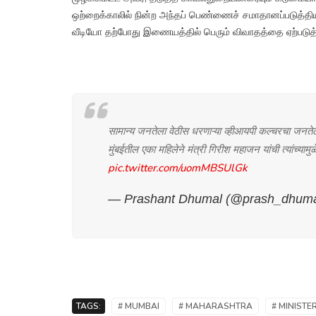
ஒற்றைக்காலில் நின்ற அந்தப் பெண்ணைச் சமாதானப்படுத்தி
வீடியோ தற்போது இணையத்தில் பெரும் விவாதத்தை ஏற்படுத்
सामान्य जनतेला वेठीस धरणाऱ्या व्हीआयपी कल्चरचा जनते
मुंबईतील एका महिलेने मंत्री गिरीश महाजन यांची त्यांच्या
pic.twitter.com/uomMBSUlGk
— Prashant Dhumal (@prash_dhum
TAGS:
# MUMBAI
# MAHARASHTRA
# MINIST