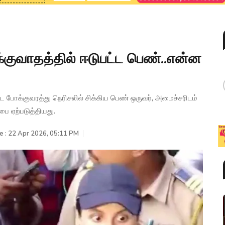
க்குவாதத்தில் ஈடுபட்ட பெண்..என்ன
ட போக்குவரத்து நெரிசலில் சிக்கிய பெண் ஒருவர், அமைச்சரிடம்
பை ஏற்படுத்தியது.
e : 22 Apr 2026, 05:11 PM