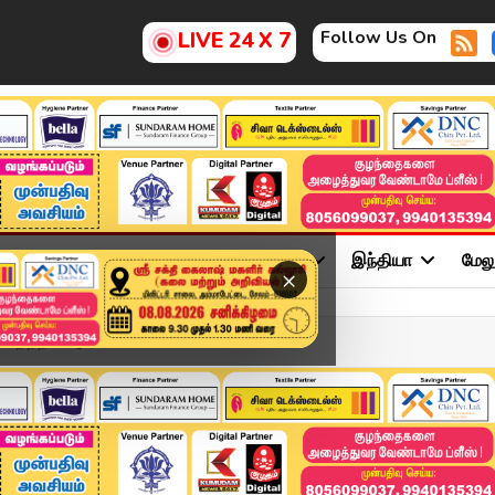
Follow Us On
LIVE 24 X 7
ு
சினிமா
அரசியல்
விளையாட்டு
இந்தியா
மேல
×
ாதத்தில் ஈடுபட்ட...