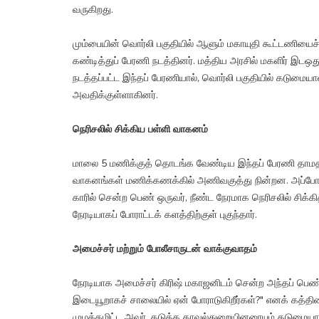
வருகிறது.
மும்பையின் வொர்லி பகுதியில் ஆளும் மகாயுதி கூட்டணியைச்
கண்டித்துப் பேரணி நடத்தினர். மத்திய அரசில் மகளிர் இடஒ
நடத்தப்பட்ட இந்தப் பேரணியால், வொர்லி பகுதியில் கடுமையா
அவதிக்குள்ளாகினர்.
நெரிசலில் சிக்கிய பள்ளி வாகனம்
மாலை 5 மணிக்குத் தொடங்க வேண்டிய இந்தப் பேரணி தாமத
வாகனங்கள் மணிக்கணக்கில் அணிவகுத்து நின்றன. அப்போது
காரில் சென்ற பெண் ஒருவர், நீண்ட நேரமாக நெரிசலில் சிக்க
நேரடியாகப் போராட்டக் களத்திற்குள் புகுந்தார்.
அமைச்சர் மற்றும் போலீசாருடன் வாக்குவாதம்
நேரடியாக அமைச்சர் கிரிஷ் மகாஜனிடம் சென்ற அந்தப் பெண
இடையூறாகச் சாலையில் ஏன் போராடுகிறீர்கள்?" எனக் கத்தி
முழக்கமிட்ட அவர், தடுத்த காவல்துறையினரையும் கடுமையாகச