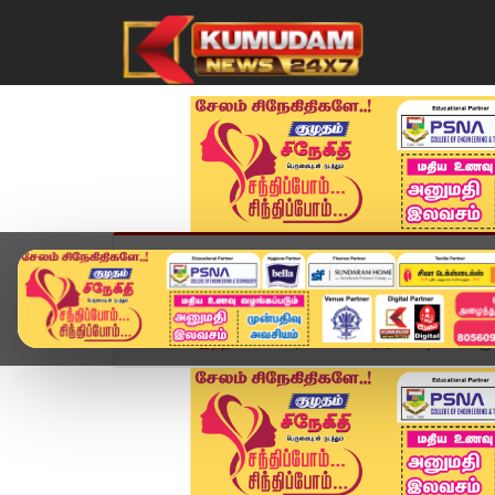
முகப்பு
விளையாட்டு
அண்மை
தமிழ்நாட
Home
இந்தியா
அமைச்சரிடம் நடுரோட்டில் வாக்குவ