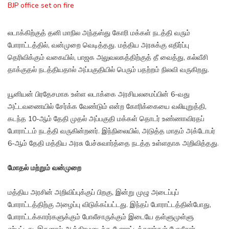
BJP office set on fire
லடாக்கிற்குத் தனி மாநில அந்தஸ்து கோரி மக்கள் நடத்தி வரும்
போராட்டத்தில், வன்முறை வெடித்தது. மத்திய அரசுக்கு எதிர்ப்பு
தெரிவிக்கும் வகையில், பாஜக அலுவலகத்திற்குத் தீ வைத்து, கல்வீசி
தாக்குதல் நடத்தியதால் அப்பகுதியில் பெரும் பதற்றம் நிலவி வருகிறது.
யூனியன் பிரதேசமாக உள்ள லடாக்கை அரசியலமைப்பின் 6-வது
அட்டவணையில் சேர்க்க வேண்டும் என்ற கோரிக்கையை வலியுறுத்தி,
கடந்த 10-ஆம் தேதி முதல் அப்பகுதி மக்கள் தொடர் உண்ணாவிரதப்
போராட்டம் நடத்தி வருகின்றனர். இந்நிலையில், அடுத்த மாதம் அக்டோபர்
6-ஆம் தேதி மத்திய அரசு பேச்சுவார்த்தை நடத்த உள்ளதாக அறிவித்தது.
மோதல் மற்றும் வன்முறை
மத்திய அரசின் அறிவிப்புக்குப் பிறகு, இன்று முழு அடைப்புப்
போராட்டத்திற்கு அழைப்பு விடுக்கப்பட்டது. இந்தப் போராட்டத்தின்போது,
போராட்டக்காரர்களுக்கும் போலீசாருக்கும் இடையே தள்ளுமுள்ளு