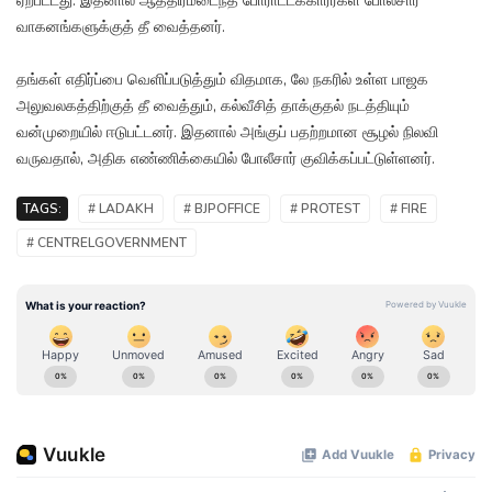
ஏற்பட்டது. இதனால் ஆத்திரமடைந்த போராட்டக்காரர்கள் போலீசார்
வாகனங்களுக்குத் தீ வைத்தனர்.
தங்கள் எதிர்ப்பை வெளிப்படுத்தும் விதமாக, லே நகரில் உள்ள பாஜக
அலுவலகத்திற்குத் தீ வைத்தும், கல்வீசித் தாக்குதல் நடத்தியும்
வன்முறையில் ஈடுபட்டனர். இதனால் அங்குப் பதற்றமான சூழல் நிலவி
வருவதால், அதிக எண்ணிக்கையில் போலீசார் குவிக்கப்பட்டுள்ளனர்.
TAGS:
# LADAKH
# BJPOFFICE
# PROTEST
# FIRE
# CENTRELGOVERNMENT