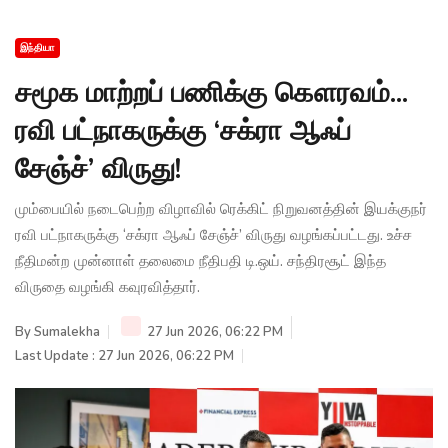
இந்தியா
சமூக மாற்றப் பணிக்கு கௌரவம்...
ரவி பட்நாகருக்கு ‘சக்ரா ஆஃப்
சேஞ்ச்’ விருது!
மும்பையில் நடைபெற்ற விழாவில் ரெக்கிட் நிறுவனத்தின் இயக்குநர்
ரவி பட்நாகருக்கு ‘சக்ரா ஆஃப் சேஞ்ச்’ விருது வழங்கப்பட்டது. உச்ச
நீதிமன்ற முன்னாள் தலைமை நீதிபதி டி.ஒய். சந்திரசூட் இந்த
விருதை வழங்கி கவுரவித்தார்.
By
Sumalekha
27 Jun 2026, 06:22 PM
Last Update : 27 Jun 2026, 06:22 PM