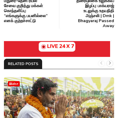
மதுரை–தேனி ரயில்
திரையுலகை உலுக்கிய
சேவை குறித்து மக்கள்
இழப்பு: பாக்யராஜ்
கொந்தளிப்பு:
உடலுக்கு உதயநிதி
“எங்களுக்கு பயனில்லை”
அஞ்சலி | Dmk |
எனக் குற்றச்சாட்டு
Bhagyaraj Passed
Away
LIVE 24 X 7
RELATED POSTS
இந்தியா