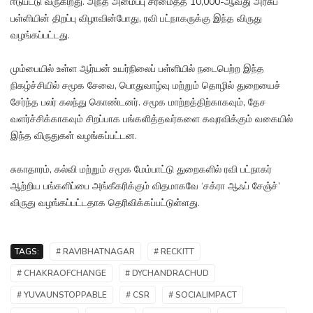
ஈடுபட்டு வருகிறது. அந்த அமைப்பு சீரமைத்த 10,000-ஆவது அரசுப்
பள்ளியின் திறப்பு விழாவின்போது, ரவி பட்நாகருக்கு இந்த விருது
வழங்கப்பட்டது.
மும்பையில் உள்ள ஆர்யன் உயர்நிலைப் பள்ளியில் நடைபெற்ற இந்த
நிகழ்ச்சியில் சமூக சேவை, பொதுவாழ்வு மற்றும் தொழில் துறையைச்
சேர்ந்த பலர் கலந்து கொண்டனர். சமூக மாற்றத்திற்காகவும், தேச
வளர்ச்சிக்காகவும் சிறப்பாக பங்களித்தவர்களை கவுரவிக்கும் வகையில்
இந்த விருதுகள் வழங்கப்பட்டன.
சுகாதாரம், கல்வி மற்றும் சமூக மேம்பாட்டு துறைகளில் ரவி பட்நாகர்
ஆற்றிய பங்களிப்பை அங்கீகரிக்கும் விதமாகவே ‘சக்ரா ஆஃப் சேஞ்ச்’
விருது வழங்கப்பட்டதாக தெரிவிக்கப்பட்டுள்ளது.
TAGS:
# RAVIBHATNAGAR
# RECKITT
# CHAKRAOFCHANGE
# DYCHANDRACHUD
# YUVAUNSTOPPABLE
# CSR
# SOCIALIMPACT