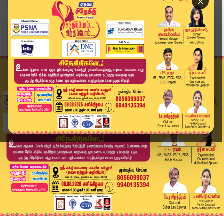
×
Home
இந்தியா
சமூக மாற்றப் பணிக்கு கௌரவம்... ரவி பட்நாகருக்கு...