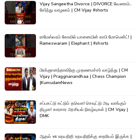
Vijay Sangeetha Divorce | DIVORCE வேணாம்..
சேர்ந்து வாழலாம் | CM Vijay #shorts
ராமேஸ்வரம் கோவில் யானையின் காபி மோமென்ட்! |
Rameswaram | Elephant | #shorts
பிரக்ஞானந்தாவிற்கு முதலமைச்சர் வாழ்த்து | CM
Vijay | Praggnanandhaa | Chess Champion
|KumudamNews
சப்பகட்டு கட்டும் தவெக! செவுட்டு அடி வாங்கும்
திமுக! காரசார அரசியல் நிகழ்வுகள் | CM Vijay |
DMK
ஆதவ் vs உதயநிதி உதயநிதிக்கு தைரியம் இருக்க |