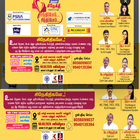
×
Home
இந்தியா
காதலனுக்காக வருங்கால கணவரை கொன்ற மணமகள்;
புனேவி...