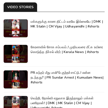
VIDEO STORIES
மக்களுக்கு காண திட்டம் வரவே இல்லையே | DMK |
MK Stalin | CM Vijay | Udhayanidhi | #shorts
கேரளாவில் சோக சம்பவம்..! முதியவரை மீட்க உயிரை
கொடுத்த நீச்சல் வீரர் | Kerala News | #shorts
PR சுந்தர் மீது பாலி*ல் குற்றச்சாட்டு..! என்ன
நடந்தது? | PR Sundar Arrest | Kumudam News|
#shorts
வெற்றி, தோல்வி எதுவாக இருந்தாலும் மக்கள்
பணிதான்! | DMK | MK Stalin | CM Vijay |
Udhayanidhi #shorts