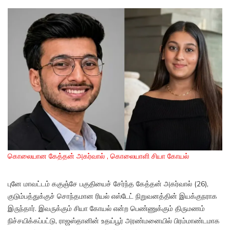
கொலையான கேத்தன் அகர்வால் , கொலையாளி சியா கோயல்
புனே மாவட்டம் ககுஞ்சே பகுதியைச் சேர்ந்த கேத்தன் அகர்வால் (26),
குடும்பத்துக்குச் சொந்தமான ரியல் எஸ்டேட் நிறுவனத்தின் இயக்குநராக
இருந்தார். இவருக்கும் சியா கோயல் என்ற பெண்ணுக்கும் திருமணம்
நிச்சயிக்கப்பட்டு, ராஜஸ்தானின் உதய்பூர் அரண்மனையில் பிரம்மாண்டமாக