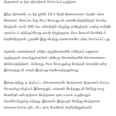
திருமணம் நடத்த ஏற்பாடுகள் செய்யப்பட்டிருந்தன.
இந்த நிலையில், கடந்த ஜூன் 18-ம் தேதி லோனாவாலா அருகே உள்ள
லோகாகட் கோட்டைக்கு சியா கோயலுடன் மலையேற்றத்திற்குச் சென்ற
கேத்தன், சுமார் 400 அடி பள்ளத்தில் விழுந்து உயிரிழந்தார். பலத்த காற்றில்
புகைப்படம் எடுக்கும்போது தவறி விழுந்ததாக சியா கோயல் போலீஸிடம்
தெரிவித்ததால், முதலில் இது விபத்து மரணமாகவே பதிவு செய்யப்பட்டது.
ஆனால், மரணத்தைச் சுற்றிய சூழ்நிலைகளில் சந்தேகம் வலுவாக
எழுந்ததால், காவல்துறையினர் பல்வேறு கோணங்களில் விசாரணையை
தீவிரப்படுத்தினர். அப்போது, சியா கோயலுக்கு சேத்தன் சௌத்ரி என்ற
இளைஞருடன் காதல் இருப்பது தெரியவந்ததுள்ளது.
இதையடுத்து நடத்தப்பட்ட விசாரணையில், கேத்தனை திருமணம் செய்ய
சியாவுக்கு விருப்பம் இல்லாததும், காதலன் சேத்தனுடன் சேர்ந்து வாழ
வேண்டும் என்பதற்காக கேத்தனை தடையாகக் கருதியதும்
வெளிச்சத்துக்கு வந்தது. இதனால், இருவரும் சேர்ந்து கேத்தனை
கொலை செய்ய திட்டமிட்டதாக போலீஸார் தெரிவித்துள்ளனர்.