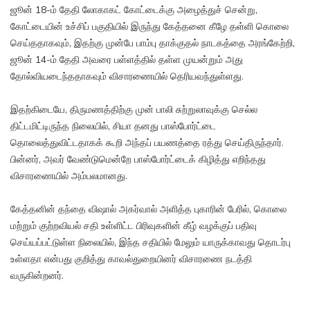
ஜூன் 18-ம் தேதி லோகாகட் கோட்டைக்கு அழைத்துச் சென்று,
கோட்டையின் உச்சிப் பகுதியில் இருந்து கேத்தனை கீழே தள்ளி கொலை
செய்ததாகவும், இதற்கு முன்பே பாம்பு தாக்குதல் நாடகத்தை அரங்கேற்றி,
ஜூன் 14-ம் தேதி அவரை பள்ளத்தில் தள்ள முயன்றும் அது
தோல்வியடைந்ததாகவும் விசாரணையில் தெரியவந்துள்ளது.
இதற்கிடையே, திருமணத்திற்கு முன் பாலி சுற்றுலாவுக்கு செல்ல
திட்டமிட்டிருந்த நிலையில், சியா தனது பாஸ்போர்ட்டை
தொலைத்துவிட்டதாகக் கூறி அந்தப் பயணத்தை ரத்து செய்திருந்தார்.
பின்னர், அவர் வேண்டுமென்றே பாஸ்போர்ட்டைக் கிழித்து எறிந்தது
விசாரணையில் அம்பலமானது.
கேத்தனின் தந்தை விஷால் அகர்வால் அளித்த புகாரின் பேரில், கொலை
மற்றும் குற்றவியல் சதி உள்ளிட்ட பிரிவுகளின் கீழ் வழக்குப் பதிவு
செய்யப்பட்டுள்ள நிலையில், இந்த சதியில் மேலும் யாருக்காவது தொடர்பு
உள்ளதா என்பது குறித்து காவல்துறையினர் விசாரணை நடத்தி
வருகின்றனர்.