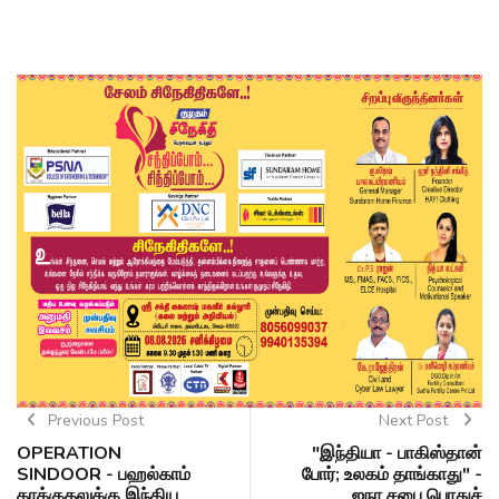
Previous Post
Next Post
OPERATION
"இந்தியா - பாகிஸ்தான்
SINDOOR - பஹல்காம்
போர்; உலகம் தாங்காது" -
தாக்குதலுக்கு இந்திய
ஐநா சபை பொதுச்