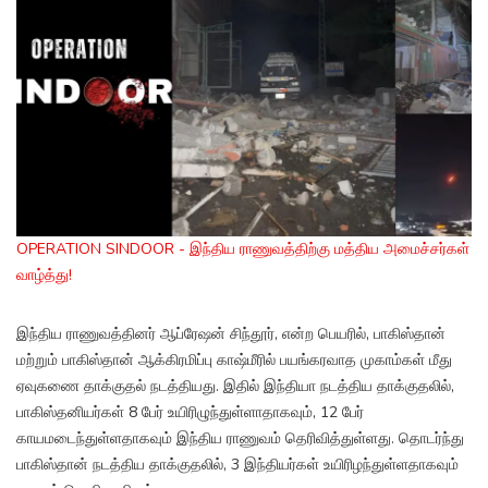
OPERATION SINDOOR - இந்திய ராணுவத்திற்கு மத்திய அமைச்சர்கள்
வாழ்த்து!
இந்திய ராணுவத்தினர் ஆப்ரேஷன் சிந்தூர், என்ற பெயரில், பாகிஸ்தான்
மற்றும் பாகிஸ்தான் ஆக்கிரமிப்பு காஷ்மீரில் பயங்கரவாத முகாம்கள் மீது
ஏவுகணை தாக்குதல் நடத்தியது. இதில் இந்தியா நடத்திய தாக்குதலில்,
பாகிஸ்தனியர்கள் 8 பேர் உயிரிழுந்துள்ளாதாகவும், 12 பேர்
காயமடைந்துள்ளதாகவும் இந்திய ராணுவம் தெரிவித்துள்ளது. தொடர்ந்து
பாகிஸ்தான் நடத்திய தாக்குதலில், 3 இந்தியர்கள் உயிரிழந்துள்ளதாகவும்