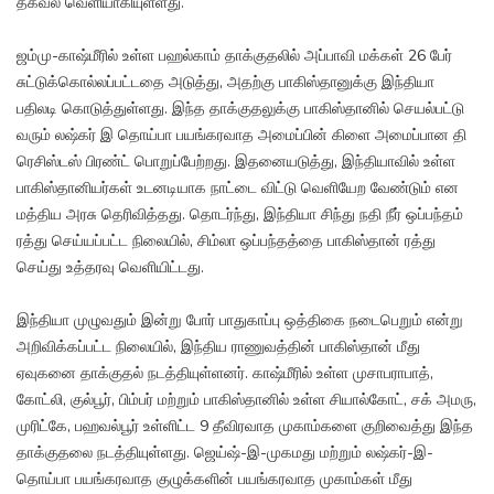
தகவல் வெளியாகியுள்ளது.
ஜம்மு-காஷ்மீரில் உள்ள பஹல்காம் தாக்குதலில் அப்பாவி மக்கள் 26 பேர்
சுட்டுக்கொல்லப்பட்டதை அடுத்து, அதற்கு பாகிஸ்தானுக்கு இந்தியா
பதிலடி கொடுத்துள்ளது. இந்த தாக்குதலுக்கு பாகிஸ்தானில் செயல்பட்டு
வரும் லஷ்கர் இ தொய்பா பயங்கரவாத அமைப்பின் கிளை அமைப்பான தி
ரெசிஸ்டஸ் பிரண்ட் பொறுப்பேற்றது. இதனையடுத்து, இந்தியாவில் உள்ள
பாகிஸ்தானியர்கள் உடனடியாக நாட்டை விட்டு வெளியேற வேண்டும் என
மத்திய அரசு தெரிவித்தது. தொடர்ந்து, இந்தியா சிந்து நதி நீர் ஒப்பந்தம்
ரத்து செய்யப்பட்ட நிலையில், சிம்லா ஒப்பந்தத்தை பாகிஸ்தான் ரத்து
செய்து உத்தரவு வெளியிட்டது.
இந்தியா முழுவதும் இன்று போர் பாதுகாப்பு ஒத்திகை நடைபெறும் என்று
அறிவிக்கப்பட்ட நிலையில், இந்திய ராணுவத்தின் பாகிஸ்தான் மீது
ஏவுகனை தாக்குதல் நடத்தியுள்ளனர். காஷ்மீரில் உள்ள முசாபராபாத்,
கோட்லி, குல்பூர், பிம்பர் மற்றும் பாகிஸ்தானில் உள்ள சியால்கோட், சக் அமரு,
முரிட்கே, பஹவல்பூர் உள்ளிட்ட 9 தீவிரவாத முகாம்களை குறிவைத்து இந்த
தாக்குதலை நடத்தியுள்ளது. ஜெய்ஷ்-இ-முகமது மற்றும் லஷ்கர்-இ-
தொய்பா பயங்கரவாத குழுக்களின் பயங்கரவாத முகாம்கள் மீது