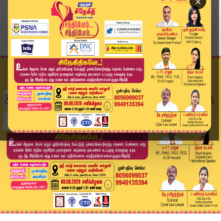
×
Home
லைஃப்ஸ்டைல்
கோயம்பத்தூரில் சிநேகிதிகளை மகிழ்விக்க வருகிறாள்...