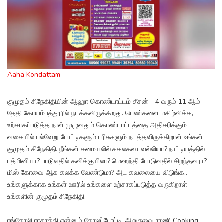
Aaha Kondattam
குமுதம் சிநேகிதியின் ஆஹா கொண்டாட்டம் சீசன் - 4 வரும் 11 ஆம்
தேதி கோயம்பத்தூரில் நடக்கவிருக்கிறது. பெண்களை மகிழ்விக்க,
உற்சாகப்படுத்த நாள் முழுவதும் கொண்டாட்டத்தை அதிகரிக்கும்
வகையில் பல்வேறு போட்டிகளும் பரிசுகளும் நடத்தவிருக்கிறாள் உங்கள்
குமுதம் சிநேகிதி. நீங்கள் சமையலில் சகலகலா வல்லியா? நாட்டியத்தில்
பத்மினியா? பாடுவதில் கவிக்குயிலா? மெஹந்தி போடுவதில் சிறந்தவரா?
மிஸ் கோவை ஆக கலக்க வேண்டுமா? அட கவலையை விடுங்க..
உங்களுக்காக உங்கள் ஊரில் உங்களை உற்சாகப்படுத்த வருகிறாள்
உங்களின் குமுதம் சிநேகிதி.
ரங்கோலி ராசாத்தி என்னும் கோலப்போட்டி, அறுசுவை ராணி Cooking