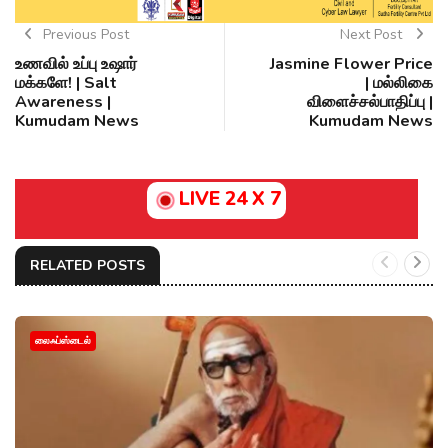
Previous Post
Next Post
உணவில் உப்பு உஷார்
Jasmine Flower Price
மக்களே! | Salt
| மல்லிகை
Awareness |
விளைச்சல்பாதிப்பு |
Kumudam News
Kumudam News
LIVE 24 X 7
RELATED POSTS
லைஃப்ஸ்டைல்