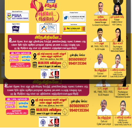
×
Home
லைஃப்ஸ்டைல்
இந்தியனா? வெஸ்டர்னா? - எந்த கழிப்பறை பெஸ்ட் ?