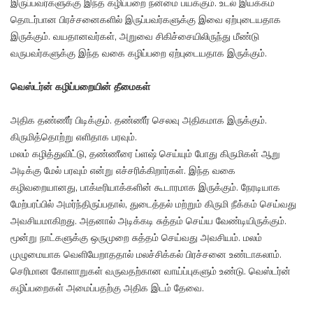
இருப்பவர்களுக்கு இந்த கழிப்பறை நன்மை பயக்கும். உடல் இயக்கம்
தொடர்பான பிரச்சனைகளில் இருப்பவர்களுக்கு இவை ஏற்புடையதாக
இருக்கும். வயதானவர்கள், அறுவை சிகிச்சையிலிருந்து மீண்டு
வருபவர்களுக்கு இந்த வகை கழிப்பறை ஏற்புடையதாக இருக்கும்.
வெஸ்டர்ன் கழிப்பறையின் தீமைகள்
அதிக தண்ணீர் பிடிக்கும். தண்ணீர் செலவு அதிகமாக இருக்கும்.
கிருமித்தொற்று எளிதாக பரவும்.
மலம் கழித்துவிட்டு, தண்ணீரை ப்ளஷ் செய்யும் போது கிருமிகள் ஆறு
அடிக்கு மேல் பரவும் என்று எச்சரிக்கிறார்கள். இந்த வகை
கழிவறையானது, பாக்டீரியாக்களின் கூடாரமாக இருக்கும். நேரடியாக
மேற்பரப்பில் அமர்ந்திருப்பதால், துடைத்தல் மற்றும் கிருமி நீக்கம் செய்வது
அவசியமாகிறது. அதனால் அடிக்கடி சுத்தம் செய்ய வேண்டியிருக்கும்.
மூன்று நாட்களுக்கு ஒருமுறை சுத்தம் செய்வது அவசியம். மலம்
முழுமையாக வெளியேறாததால் மலச்சிக்கல் பிரச்சனை உண்டாகலாம்.
செரிமான கோளாறுகள் வருவதற்கான வாய்ப்புகளும் உண்டு. வெஸ்டர்ன்
கழிப்பறைகள் அமைப்பதற்கு அதிக இடம் தேவை.