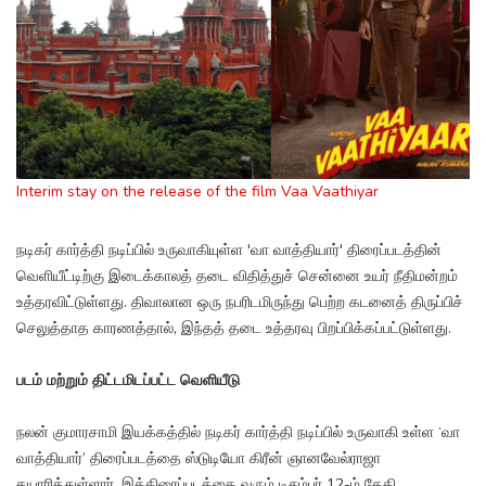
Interim stay on the release of the film Vaa Vaathiyar
நடிகர் கார்த்தி நடிப்பில் உருவாகியுள்ள 'வா வாத்தியார்' திரைப்படத்தின்
வெளியீட்டிற்கு இடைக்காலத் தடை விதித்துச் சென்னை உயர் நீதிமன்றம்
உத்தரவிட்டுள்ளது. திவாலான ஒரு நபரிடமிருந்து பெற்ற கடனைத் திருப்பிச்
செலுத்தாத காரணத்தால், இந்தத் தடை உத்தரவு பிறப்பிக்கப்பட்டுள்ளது.
படம் மற்றும் திட்டமிடப்பட்ட வெளியீடு
நலன் குமாரசாமி இயக்கத்தில் நடிகர் கார்த்தி நடிப்பில் உருவாகி உள்ள ‘வா
வாத்தியார்’ திரைப்படத்தை ஸ்டுடியோ கிரீன் ஞானவேல்ராஜா
தயாரித்துள்ளார். இத்திரைப்படத்தை வரும் டிசம்பர் 12-ம் தேதி