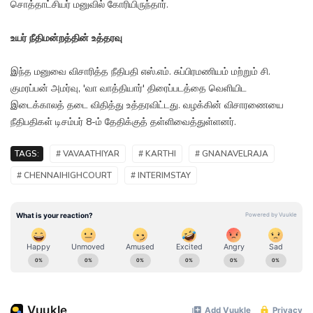
சொத்தாட்சியர் மனுவில் கோரியிருந்தார்.
உயர் நீதிமன்றத்தின் உத்தரவு
இந்த மனுவை விசாரித்த நீதிபதி எஸ்.எம். சுப்பிரமணியம் மற்றும் சி.
குமரப்பன் அமர்வு, 'வா வாத்தியார்' திரைப்படத்தை வெளியிட
இடைக்காலத் தடை விதித்து உத்தரவிட்டது. வழக்கின் விசாரணையை
நீதிபதிகள் டிசம்பர் 8-ம் தேதிக்குத் தள்ளிவைத்துள்ளனர்.
TAGS:
# VAVAATHIYAR
# KARTHI
# GNANAVELRAJA
# CHENNAIHIGHCOURT
# INTERIMSTAY