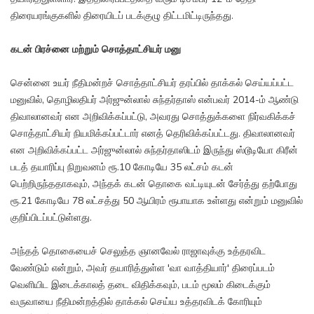
திரையரங்குகளில் திரையிடப் படக்குழு திட்டமிட்டிருந்தது.
கடன் பிரச்னை மற்றும் சொத்தாட்சியர் மனு
சென்னை உயர் நீதிமன்றச் சொத்தாட்சியர் தரப்பில் தாக்கல் செய்யப்பட்ட
மனுவில், தொழிலதிபர் அர்ஜுன்லால் சுந்தர்தாஸ் என்பவர் 2014-ம் ஆண்டு
திவாலானவர் என அறிவிக்கப்பட்டு, அவரது சொத்துக்களை நிர்வகிக்கச்
சொத்தாட்சியர் நியமிக்கப்பட்டார் எனத் தெரிவிக்கப்பட்டது. திவாலானவர்
என அறிவிக்கப்பட்ட அர்ஜுன்லால் சுந்தர்தாஸிடம் இருந்து ஸ்டூடியோ கிரீன்
படத் தயாரிப்பு நிறுவனம் ரூ.10 கோடியே 35 லட்சம் கடன்
பெற்றிருந்ததாகவும், அந்தக் கடன் தொகை வட்டியுடன் சேர்த்து தற்போது
ரூ.21 கோடியே 78 லட்சத்து 50 ஆயிரம் ரூபாயாக உள்ளது என்றும் மனுவில்
குறிப்பிடப்பட்டுள்ளது.
அந்தத் தொகையைச் செலுத்த ஞானவேல் ராஜாவுக்கு உத்தரவிட
வேண்டும் என்றும், அவர் தயாரித்துள்ள 'வா வாத்தியார்' திரைப்படம்
வெளியிட இடைக்காலத் தடை விதிக்கவும், படம் மூலம் கிடைக்கும்
வருவாயை நீதிமன்றத்தில் தாக்கல் செய்ய உத்தரவிடக் கோரியும்