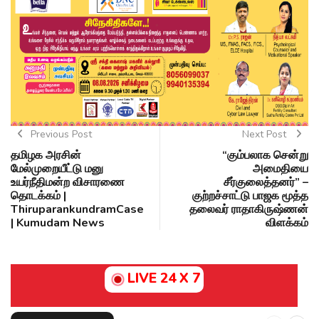
Previous Post
Next Post
தமிழக அரசின்
“கும்பலாக சென்று
மேல்முறையீட்டு மனு
அமைதியை
உயர்நீதிமன்ற விசாரணை
சீர்குலைத்தனர்” –
தொடக்கம் |
குற்றச்சாட்டு பாஜக மூத்த
ThiruparankundramCase
தலைவர் ராதாகிருஷ்ணன்
| Kumudam News
விளக்கம்
LIVE 24 X 7