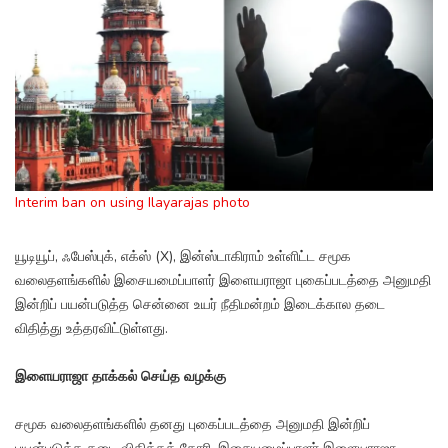
Interim ban on using Ilayarajas photo
யூடியூப், ஃபேஸ்புக், எக்ஸ் (X), இன்ஸ்டாகிராம் உள்ளிட்ட சமூக
வலைதளங்களில் இசையமைப்பாளர் இளையராஜா புகைப்படத்தை அனுமதி
இன்றிப் பயன்படுத்த சென்னை உயர் நீதிமன்றம் இடைக்கால தடை
விதித்து உத்தரவிட்டுள்ளது.
இளையராஜா தாக்கல் செய்த வழக்கு
சமூக வலைதளங்களில் தனது புகைப்படத்தை அனுமதி இன்றிப்