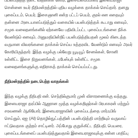
பயன்படுத்த தடை விதிக்கக் கோரி, இசையமைப்பாளர் இளையராஜா
சென்னை உயர் நீதிமன்றத்தில் புதிய வழக்கை தாக்கல் செய்தார். தனது
புகைப்படம், பெயர், இசைஞானி என்ற பட்டப் பெயர், குரல் என எதையும்
தன்னை அடையாளப்படுத்தும் வகையில் பயன்படுத்தக் கூடாது எனவும்,
சமூக வலைதளங்களில் ஏற்கனவே பதிவிடப்பட்ட புகைப்படங்களை நீக்க
வேண்டும் எனவும், அனுமதியின்றிப் பயன்படுத்தியதன் மூலம் கிடைத்த
வருமான விவரங்களை தாக்கல் செய்ய உத்தரவிட வேண்டும் எனவும் அவர்
கோரியிருந்தார். இந்த வழக்கு பல்வேறு யூடியூப் சேனல்கள், சோனி
உள்ளிட்ட இசை நிறுவனங்கள், ஃபேஸ்புக் உள்ளிட்ட சமூக
வலைதளங்களுக்கு எதிராகத் தாக்கல் செய்யப்பட்டது.
நீதிமன்றத்தில் நடைபெற்ற வாதங்கள்
இந்த வழக்கு நீதிபதி என். செந்தில்குமார் முன் விசாரணைக்கு வந்தது.
இளையராஜா தரப்பில் ஆஜரான மூத்த வழக்கறிஞர்கள் பிரபாகரன் மற்றும்
சரவணன் ஆகியோர், இளையராஜாவின் புகைப்படத்தை மார்ஃபிங்
செய்தும், ஏஐ (AI) தொழில்நுட்பத்தின் பயன்படுத்தி மாற்றியும் வருவாய்
ஈட்டுவதாக குற்றம் சாட்டினர். அப்போது குறுக்கிட்ட நீதிபதி, பெயரை,
புகைப்படங்களைப் பயன்படுத்துவதால் இளையராஜாவுக்கு என்ன பாதிப்பு