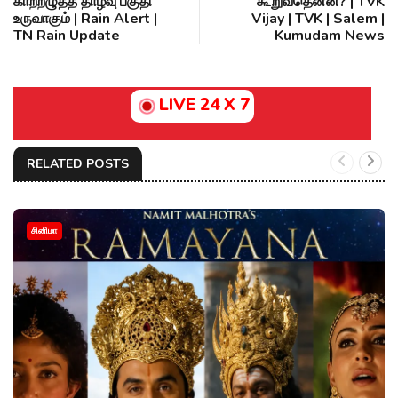
காற்றழுத்த தாழ்வு பகுதி
கூறுவதென்ன? | TVK
உருவாகும் | Rain Alert |
Vijay | TVK | Salem |
TN Rain Update
Kumudam News
LIVE 24 X 7
RELATED POSTS
சினிமா