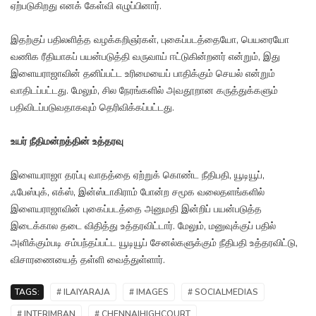
ஏற்படுகிறது எனக் கேள்வி எழுப்பினார்.
இதற்குப் பதிலளித்த வழக்கறிஞர்கள், புகைப்படத்தையோ, பெயரையோ
வணிக ரீதியாகப் பயன்படுத்தி வருவாய் ஈட்டுகின்றனர் என்றும், இது
இளையராஜாவின் தனிப்பட்ட உரிமையைப் பாதிக்கும் செயல் என்றும்
வாதிடப்பட்டது. மேலும், சில நேரங்களில் அவதூறான கருத்துக்களும்
பதிவிடப்படுவதாகவும் தெரிவிக்கப்பட்டது.
உயர் நீதிமன்றத்தின் உத்தரவு
இளையராஜா தரப்பு வாதத்தை ஏற்றுக் கொண்ட நீதிபதி, யூடியூப்,
ஃபேஸ்புக், எக்ஸ், இன்ஸ்டாகிராம் போன்ற சமூக வலைதளங்களில்
இளையராஜாவின் புகைப்படத்தை அனுமதி இன்றிப் பயன்படுத்த
இடைக்கால தடை விதித்து உத்தரவிட்டார். மேலும், மனுவுக்குப் பதில்
அளிக்கும்படி சம்பந்தப்பட்ட யூடியூப் சேனல்களுக்கும் நீதிபதி உத்தரவிட்டு,
விசாரணையைத் தள்ளி வைத்துள்ளார்.
TAGS:
# ILAIYARAJA
# IMAGES
# SOCIALMEDIAS
# INTERIMBAN
# CHENNAIHIGHCOURT