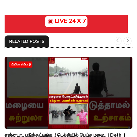
LIVE 24 X 7
RELATED POSTS
வீடியோ ஸ்டோரி
என்னடா.. படுத்துட்டீங்க..! டெல்லியில் பெய்த மழை.. | Delhi |