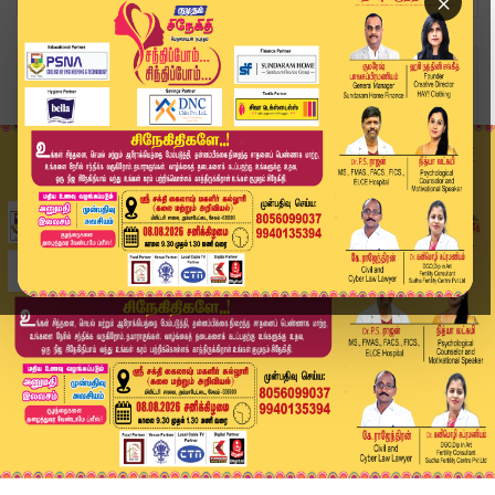
×
Home
வீடியோ ஸ்டோரி
காரைக்குடியில் பிரேமலதா சாமி தரிசனம் | Premalat...