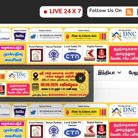
Follow Us On
LIVE 24 X 7
ு
சினிமா
அரசியல்
விளையாட்டு
இந்தியா
மேல
×
 உங்களுக்கான பலன்...