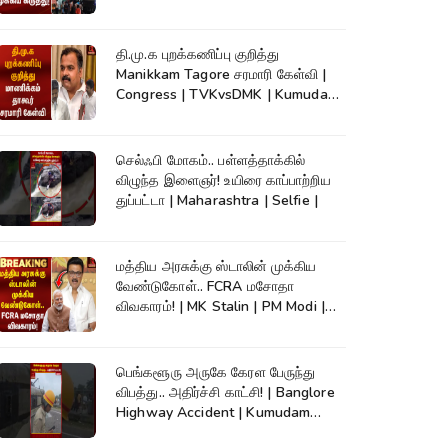
High Court
தி.மு.க புறக்கணிப்பு குறித்து
Manikkam Tagore சரமாரி கேள்வி |
Congress | TVKvsDMK | Kumudam
News
செல்ஃபி மோகம்.. பள்ளத்தாக்கில்
விழுந்த இளைஞர்! உயிரை காப்பாற்றிய
துப்பட்டா | Maharashtra | Selfie |
மத்திய அரசுக்கு ஸ்டாலின் முக்கிய
வேண்டுகோள்.. FCRA மசோதா
விவகாரம்! | MK Stalin | PM Modi |
DMK
பெங்களூரு அருகே கேரள பேருந்து
விபத்து.. அதிர்ச்சி காட்சி! | Banglore
Highway Accident | Kumudam
News