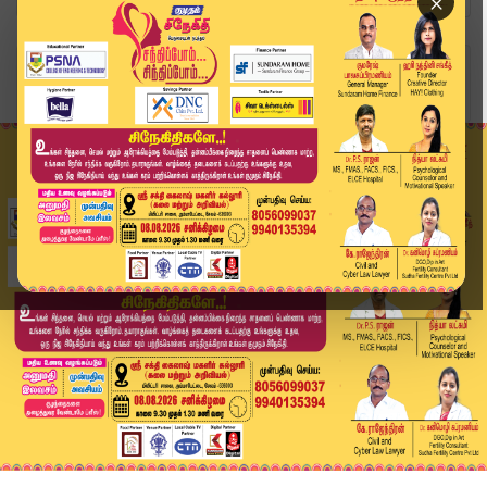
×
Home
ஆன்மிகம்
மாணவர்கள் தேர்வில் வெற்றி பெற.. பிரத்யேக நட்சத்...