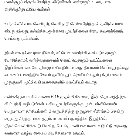
மனக்குழப்பத்தால் சோர்ந்து விடுவீர்கள். என்றாலும் உடனடியாக
அதிலிருந்து விடுபடுவீர்கள்.
உயர்கல்விக்காக வெளியூர், வெளிநாடு செல்ல நேர்ந்தால் தவிர்க்காமல்
ஏற்பது நல்லது. கல்விக்கடனுக்கான முயற்சிகளை நேரடி கவனத்தோடு
செய்வது முக்கியம்.
இயல்பாக நல்லவரான நீங்கள், சட்டென உணர்ச்சி வசப்படுவதாலும்,
யோசிக்காமல் வார்த்தைகளைக் கொட்டுவதாலும் வாய்ப்புகளை
இழப்பீர்கள். எனவே, தினமும் சில நிமிடமாவது தியானம் செய்வது நல்லது.
வாகனப்பயணத்தில் வேகம் தவிர்ப்பதும் அவசியம்.எலும்பு தேய்மானம்,
முதுகுவலி, மூட்டுவலி உபாதைகளில் அலட்சியம் கூடாது.
சனிக்கிழமைகளில் காலை 6.15 முதல் 6.45 வரை இஷ்டதெய்வத்திற்கு
தீபம் ஏற்றி வழிபடுங்கள். புதிய முயற்சிகளுக்கு முன் பள்ளிகொண்ட
பெருமாளை தரிசியுங்கள். 3 வருடத்திற்கு ஒருமுறை ஸ்ரீரங்கம் சென்று
வருவது சிறந்த பலன் தரும். மாணவப்பருவத்தின் இறுதியில்,
திருக்கொள்ளிக்காடு சென்று பொங்கு சனிபகவானை வழிபட்டு வருவது
வளமான வாழ்வு அமைய அடித்தளமாக உதவும்.