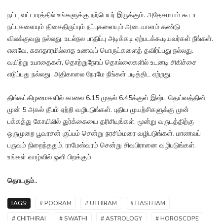
நட்பு வட்டாரத்தில் உங்களுக்கு நற்பெயர் இருக்கும். அதேசமயம் கூடா
நட்புகளையும் திசைதிருப்பும் நட்புகளையும் அடையாளம் கண்டு
விலக்குவது நல்லது. உடல்நல பாதிப்பு அடிக்கடி ஏற்படக்கூடியவர்கள் நீங்கள்.
எனவே, சுகாதாரமில்லாத உணவுப் பொருட்களைத் தவிர்ப்பது நல்லது.
வயிற்று உபாதைகள், தொற்றுநோய் தொல்லைகளில் உடனடி சிகிச்சை
எடுப்பது நல்லது. அதிகாலை நேரமே நீங்கள் படித்திட ஏற்றது.
திங்கட்கிழமைகளில் காலை 6.15 முதல் 6.45க்குள் இஷ்ட தெய்வத்தின்
முன் 5 அகல் தீபம் ஏற்றி வழிபடுங்கள். புதிய முயற்சிகளுக்கு முன்
பக்கத்து கோயிலில் துர்க்கையை தரிசியுங்கள். மூன்று வருடத்திற்கு
ஒருமுறை பூவரசன் குப்பம் சென்று நரசிம்மரை வழிபடுங்கள். மாணவப்
பருவம் நிறைந்ததும், ராமேஸ்வரம் சென்று சிவபிரானை வழிபடுங்கள்.
உங்கள் வாழ்வில் ஒளி பிறக்கும்.
தொடரும்..
TAGS:
# POORAM
# UTHIRAM
# HASTHAM
# CHITHIRAI
# SWATHI
# ASTROLOGY
# HOROSCOPE