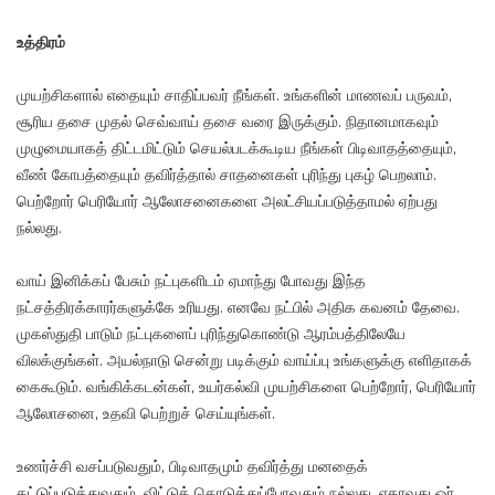
உத்திரம்
முயற்சிகளால் எதையும் சாதிப்பவர் நீங்கள். உங்களின் மாணவப் பருவம்,
சூரிய தசை முதல் செவ்வாய் தசை வரை இருக்கும். நிதானமாகவும்
முழுமையாகத் திட்டமிட்டும் செயல்படக்கூடிய நீங்கள் பிடிவாதத்தையும்,
வீண் கோபத்தையும் தவிர்த்தால் சாதனைகள் புரிந்து புகழ் பெறலாம்.
பெற்றோர் பெரியோர் ஆலோசனைகளை அலட்சியப்படுத்தாமல் ஏற்பது
நல்லது.
வாய் இனிக்கப் பேசும் நட்புகளிடம் ஏமாந்து போவது இந்த
நட்சத்திரக்காரர்களுக்கே உரியது. எனவே நட்பில் அதிக கவனம் தேவை.
முகஸ்துதி பாடும் நட்புகளைப் புரிந்துகொண்டு ஆரம்பத்திலேயே
விலக்குங்கள். அயல்நாடு சென்று படிக்கும் வாய்ப்பு உங்களுக்கு எளிதாகக்
கைகூடும். வங்கிக்கடன்கள், உயர்கல்வி முயற்சிகளை பெற்றோர், பெரியோர்
ஆலோசனை, உதவி பெற்றுச் செய்யுங்கள்.
உணர்ச்சி வசப்படுவதும், பிடிவாதமும் தவிர்த்து மனதைக்
கட்டுப்படுத்துவதும், விட்டுக் கொடுத்துப்போவதும் நல்லது. ஏதாவது ஓர்