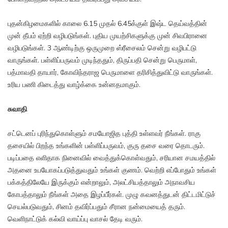
புதன்கிழமைகளில் காலை 6.15 முதல் 6.45க்குள் இஷ்ட தெய்வத்தின்
முன் தீபம் ஏற்றி வழிபடுங்கள். புதிய முயற்சிகளுக்கு முன் சிவபிரானை
வழிபடுங்கள். 3 ஆண்டிற்கு ஒருமுறை ஸ்ரீசைலம் சென்று வழிபட்டு
வாருங்கள். பள்ளிப்பருவம் முடிந்ததும், திருப்பதி சென்று பெருமாள்,
பத்மாவதி தாயார், கோவிந்தராஜ பெருமாளை தரிசித்துவிட்டு வாருங்கள்.
உரிய பணி கிடைத்து வாழ்க்கை உன்னதமாகும்.
சுவாதி
சட்டெனப் புரிந்துகொள்ளும் சமயோஜித புத்தி உள்ளவர் நீங்கள். ராகு
தசையில் பிறந்த உங்களின் பள்ளிப்பருவம், குரு தசை வரை தொடரும்.
படிப்பதை எளிதாக நினைவில் வைத்துக்கொள்வதும், சரியான சமயத்தில்
அதனை உபயோகப்படுத்துவதும் உங்கள் குணம். வெற்றி எப்போதும் உங்கள்
பக்கத்திலேயே இருக்கும் என்றாலும், அலட்சியத்தாலும் அநாவசிய
கோபத்தாலும் நீங்கள் அதை இழப்பீர்கள். முழு கவனத்துடன் திட்டமிட்டுச்
செயல்படுவதும், சினம் தவிர்ப்பதும் சீரான நன்மையைத் தரும்.
வெளிநாட்டுக் கல்வி வாய்ப்பு வாசல் தேடி வரும்.