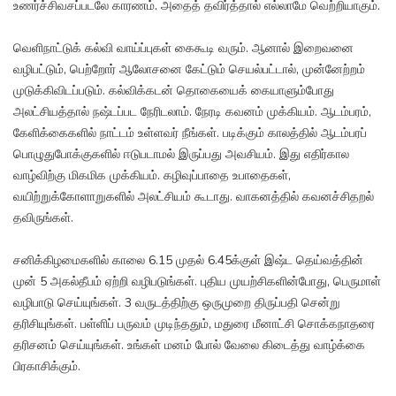
உணர்ச்சிவசப்படலே காரணம். அதைத் தவிர்த்தால் எல்லாமே வெற்றியாகும்.
வெளிநாட்டுக் கல்வி வாய்ப்புகள் கைகூடி வரும். ஆனால் இறைவனை
வழிபட்டும், பெற்றோர் ஆலோசனை கேட்டும் செயல்பட்டால், முன்னேற்றம்
முடுக்கிவிடப்படும். கல்விக்கடன் தொகையைக் கையாளும்போது
அலட்சியத்தால் நஷ்டப்பட நேரிடலாம். நேரடி கவனம் முக்கியம். ஆடம்பரம்,
கேளிக்கைகளில் நாட்டம் உள்ளவர் நீங்கள். படிக்கும் காலத்தில் ஆடம்பரப்
பொழுதுபோக்குகளில் ஈடுபடாமல் இருப்பது அவசியம். இது எதிர்கால
வாழ்விற்கு மிகமிக முக்கியம். கழிவுப்பாதை உபாதைகள்,
வயிற்றுக்கோளாறுகளில் அலட்சியம் கூடாது. வாகனத்தில் கவனச்சிதறல்
தவிருங்கள்.
சனிக்கிழமைகளில் காலை 6.15 முதல் 6.45க்குள் இஷ்ட தெய்வத்தின்
முன் 5 அகல்தீபம் ஏற்றி வழிபடுங்கள். புதிய முயற்சிகளின்போது, பெருமாள்
வழிபாடு செய்யுங்கள். 3 வருடத்திற்கு ஒருமுறை திருப்பதி சென்று
தரிசியுங்கள். பள்ளிப் பருவம் முடிந்ததும், மதுரை மீனாட்சி சொக்கநாதரை
தரிசனம் செய்யுங்கள். உங்கள் மனம் போல் வேலை கிடைத்து வாழ்க்கை
பிரகாசிக்கும்.