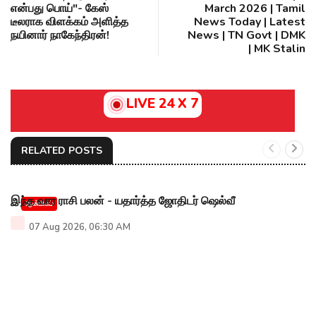
என்பது பொய்"- கேஸ்
March 2026 | Tamil
டீலராக விளக்கம் அளித்த
News Today | Latest
நயினார் நாகேந்திரன்!
News | TN Govt | DMK
| MK Stalin
LIVE 24 X 7
RELATED POSTS
இந்த வார ராசி பலன் - யதார்த்த ஜோதிடர் ஷெல்வீ
ஆன்மிகம்
07 Aug 2026, 06:30 AM