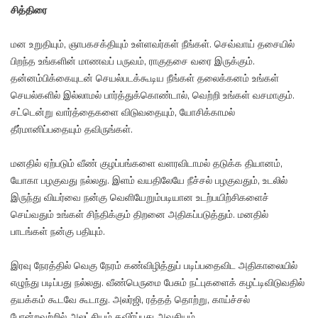
சித்திரை
மன உறுதியும், ஞாபகசக்தியும் உள்ளவர்கள் நீங்கள். செவ்வாய் தசையில்
பிறந்த உங்களின் மாணவப் பருவம், ராகுதசை வரை இருக்கும்.
தன்னம்பிக்கையுடன் செயல்படக்கூடிய நீங்கள் தலைக்கனம் உங்கள்
செயல்களில் இல்லாமல் பார்த்துக்கொண்டால், வெற்றி உங்கள் வசமாகும்.
சட்டென்று வார்த்தைகளை விடுவதையும், யோசிக்காமல்
தீர்மானிப்பதையும் தவிருங்கள்.
மனதில் ஏற்படும் வீண் குழப்பங்களை வளரவிடாமல் தடுக்க தியானம்,
யோகா பழகுவது நல்லது. இளம் வயதிலேயே நீச்சல் பழகுவதும், உடலில்
இருந்து வியர்வை நன்கு வெளியேறும்படியான உடற்பயிற்சிகளைச்
செய்வதும் உங்கள் சிந்திக்கும் திறனை அதிகப்படுத்தும். மனதில்
பாடங்கள் நன்கு பதியும்.
இரவு நேரத்தில் வெகு நேரம் கண்விழித்துப் படிப்பதைவிட அதிகாலையில்
எழுந்து படிப்பது நல்லது. வீண்பெருமை பேசும் நட்புகளைக் கழட்டிவிடுவதில்
தயக்கம் கூடவே கூடாது. அலர்ஜி, ரத்தத் தொற்று, காய்ச்சல்
போன்றவற்றில் அலட்சியம் தவிர்ப்பது அவசியம்.