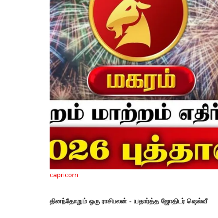
capricorn
தினந்தோறும் ஒரு ராசிபலன் - யதார்த்த ஜோதிடர் ஷெல்வீ