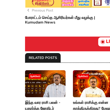
Previous Post
போராட்டம் செய்த ஆசிரியர்கள் மீது வழக்கு |
Kumudam News
L
RELATED POSTS
ஆன்மிகம்
ஆன்மிகம்
இந்த வார ராசி பலன் -
உங்கள் ராசிக்கு என்ன
யதார்த்த ஜோதிடர்
காத்திருக்கிறது? மேஷம