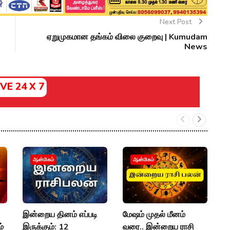
Next Post
ஏறுமுகமான தங்கம் விலை குறைவு | Kumudam
News
IVE 24 X 7
ர
ஆன்மிகம்
ஆன்மிகம்
ரா
கா
மா
இன்றைய தினம் எப்படி
மேஷம் முதல் மீனம்
A
்
இருக்கும்: 12
வரை.. இன்றைய ராசி