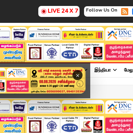
Follow Us On
LIVE 24 X 7
ு
சினிமா
அரசியல்
விளையாட்டு
இந்தியா
மேல
×
ள்: எதிர்பார்ப்...