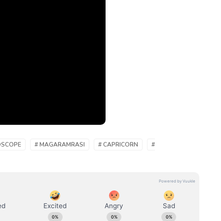
OSCOPE
# MAGARAMRASI
# CAPRICORN
#