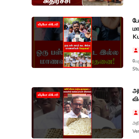
பே
வீடியோ ஸ்டோரி
மா
K
பேர
அர
வீடியோ ஸ்டோரி
வி
அரி
Ve