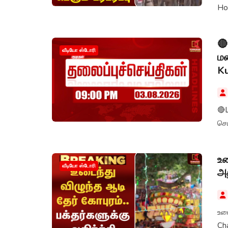
🔴
வீடியோ ஸ்டோரி
மண
K
🔴
செ
உட
வீடியோ ஸ்டோரி
அத
உடை
Ch