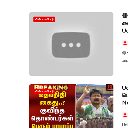
அர
அற
🔴
வீடியோ ஸ்டோரி
கை
Ud
🔴
பரப
Ud
வீடியோ ஸ்டோரி
பெ
N
Udhayanidhi கைத