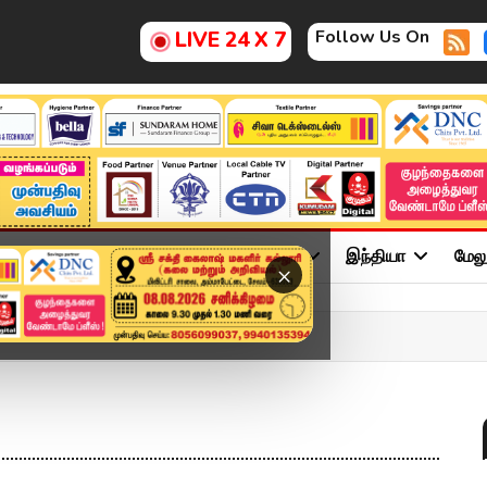
Follow Us On
LIVE 24 X 7
ு
சினிமா
அரசியல்
விளையாட்டு
இந்தியா
மேல
×