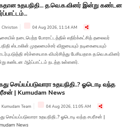
தான உதயநிதி... த.வெ.க.வினர் இன்று கண்டன
்ப்பாட்டம்...
Christon
04 Aug 2026, 11:14 AM
சையில் நடைபெற்ற போராட்டத்தில் எதிர்க்கட்சித் தலைவர்
யநிதி ஸ்டாலின் முதலமைச்சர் விஜயையும் நடிகையையும்
ர்புபடுத்தி சர்ச்சையாக விமர்சித்து பேசியதாக த.வெ.க.வினர்
று கண்டன ஆர்ப்பாட்டம் நடத்த உள்ளனர்.
து செய்யப்படுவாரா உதயநிதி..? ஓடொடி வந்த
ரீசன் | Kumudam News
Kumudam Team
04 Aug 2026, 11:05 AM
ு செய்யப்படுவாரா உதயநிதி..? ஓடொடி வந்த சபரீசன் |
mudam News