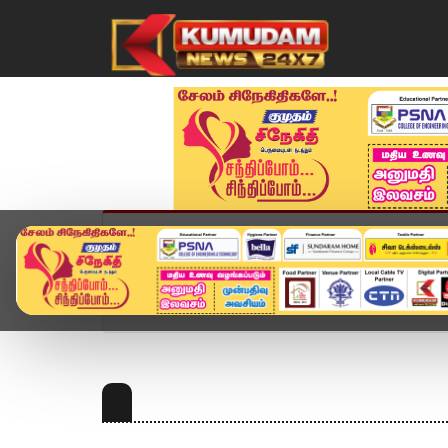
முகப்பு
விளையாட்டு
அண்மை
தமிழ்நாட
Home