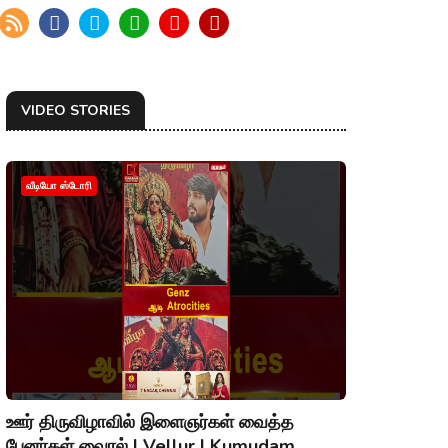
VIDEO STORIES
வீடியோ ஸ்டோரி
ஊர் திருவிழாவில் இளைஞர்கள் வைத்த
பேனர்கள் வைரல் | Vellur | Kumudam