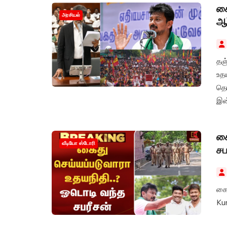
கை
அரசியல்
ஆர
தஞ்
உத
தொட
இன்
கை
வீடியோ ஸ்டோரி
சப
கைத
Ku