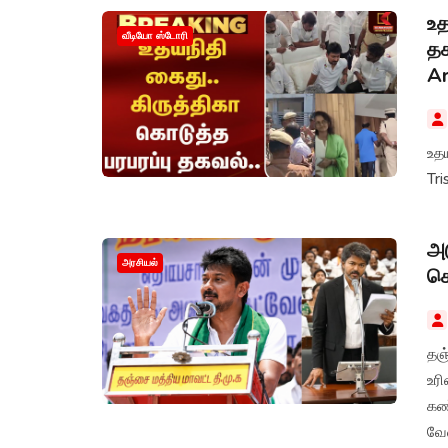
உத
வீடியோ ஸ்டோரி
தக
Ar
உதய
Tri
அட
அரசியல்
செ
தஞ்
உர
கண
வே