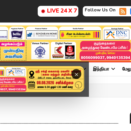
Follow Us On
LIVE 24 X 7
ு
சினிமா
அரசியல்
விளையாட்டு
இந்தியா
மேல
×