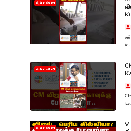
வீடியோ ஸ்டோரி
வி
K
சுங
CM
வீடியோ ஸ்டோரி
Ka
CM 
ka
Vi
வீடியோ ஸ்டோரி