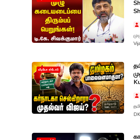
Sh
S
முழு
Vij
தம
வீடியோ ஸ்டோரி
மு
K
தம
DK
கா