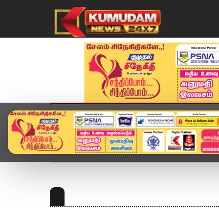
முகப்பு
விளையாட்டு
அண்மை
தமிழ்நாட
Home