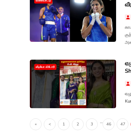
விளையாட்டு
வீ
கா
குத
அசத
ஏழ
வீடியோ ஸ்டோரி
S
ஏழு
Ku
...
«
<
1
2
3
46
47