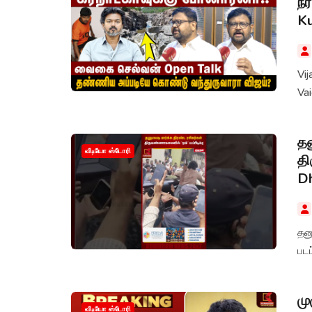
நீ
K
Vij
Va
தன
வீடியோ ஸ்டோரி
தி
D
தனு
படப
மு
வீடியோ ஸ்டோரி