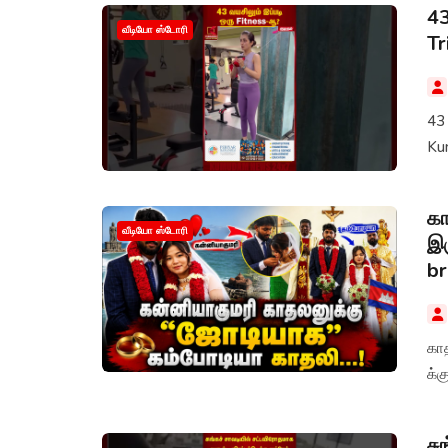
43
வீடியோ ஸ்டோரி
Tr
43 
Ku
கா
வீடியோ ஸ்டோரி
இர
br
கா
க்க
சு