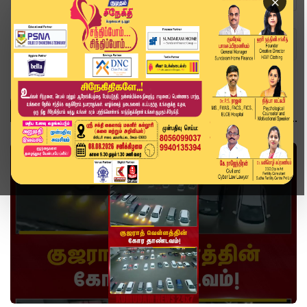
×
Home
வீடியோ ஸ்டோரி