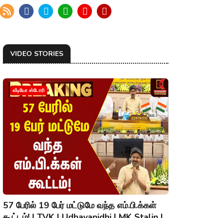
VIDEO STORIES
வீடியோ ஸ்டோரி
57 பேரில் 19 பேர் மட்டுமே வந்த எம்.பி.க்கள்
கூட்டம்! | TVK | Udhayanidhi | MK Stalin |