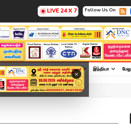
Follow Us On
LIVE 24 X 7
ு
சினிமா
அரசியல்
விளையாட்டு
இந்தியா
மேல
×