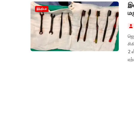
இள
இந்தியா
மர
ஜெ
சிக
2 ஸ
ஏற்