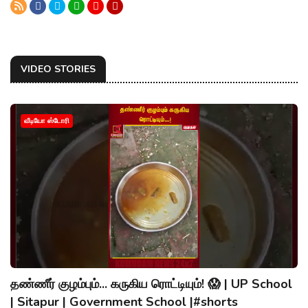
VIDEO STORIES
வீடியோ ஸ்டோரி
தண்ணீர் குழம்பும்... கருகிய ரொட்டியும்! 😱 | UP School
| Sitapur | Government School |#shorts