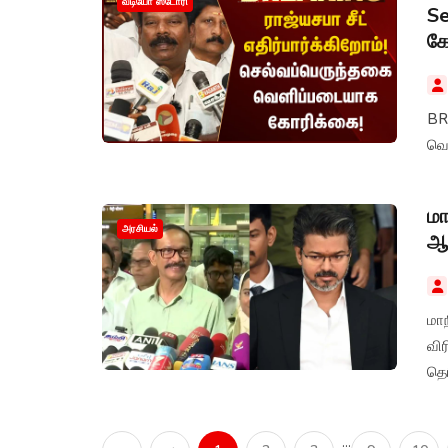
வீடியோ ஸ்டோரி
Se
க
BRE
வெ
மா
அரசியல்
ஆல
மாந
வி
தெர
...