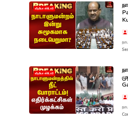
நா
வீடியோ ஸ்டோரி
Pa
K
நா
Se
நா
வீடியோ ஸ்டோரி
மு
G
நாட
Con