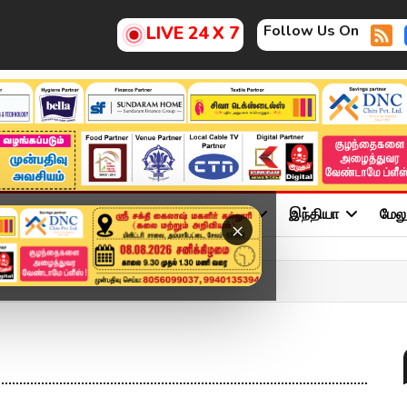
Follow Us On
LIVE 24 X 7
ு
சினிமா
அரசியல்
விளையாட்டு
இந்தியா
மேல
×