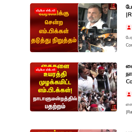
பே
வீடியோ ஸ்டோரி
|R
பேர
Co
கை
வீடியோ ஸ்டோரி
நா
C
கைக
|R