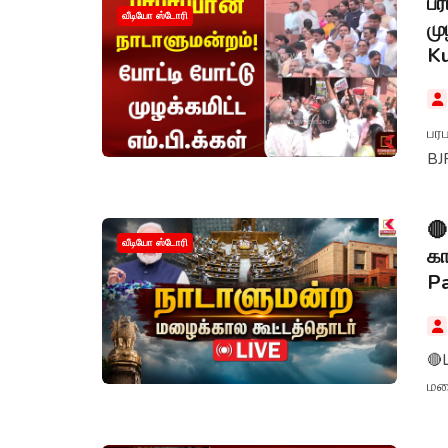
பர
வீடியோ ஸ்டோரி
மு
K
பரப
BJ
🔴
வீடியோ ஸ்டோரி
கா
Pa
🔴L
மழ