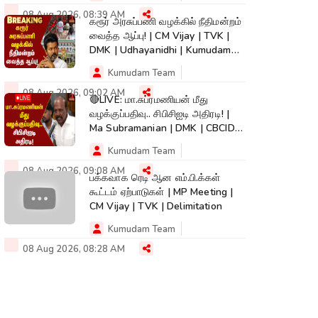
08 Aug 2026, 08:39 AM
கரூர் அரசுப்பணி வழக்கில் நீதிமன்றம்
வைத்த ஆப்பு! | CM Vijay | TVK |
DMK | Udhayanidhi | Kumudam
News
Kumudam Team
08 Aug 2026, 09:02 AM
🔴LIVE: மா.சுப்ரமணியன் மீது
வழக்குப்பதிவு.. சிபிசிஐடி அதிரடி! |
Ma Subramanian | DMK | CBCID
Case
Kumudam Team
08 Aug 2026, 09:08 AM
பக்கவாக ரெடி ஆன எம்.பி.க்கள்
கூட்டம் ஏற்பாடுகள் | MP Meeting |
CM Vijay | TVK | Delimitation
Kumudam Team
08 Aug 2026, 08:28 AM