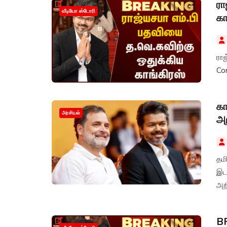
ரா
வீடியோ ஸ்டோரி
கா
ராஜ
Co
கா
அரசியல்
அற
தம
இடத
அறி
BR