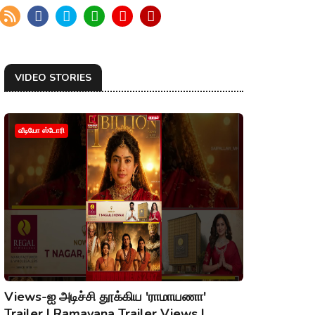
VIDEO STORIES
வீடியோ ஸ்டோரி
Views-ஐ அடிச்சி தூக்கிய 'ராமாயணா'
Trailer | Ramayana Trailer Views |