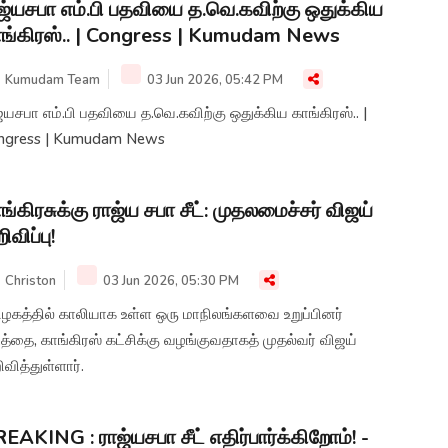
ஜ்யசபா எம்.பி பதவியை த.வெ.கவிற்கு ஒதுக்கிய
ங்கிரஸ்.. | Congress | Kumudam News
Kumudam Team
03 Jun 2026, 05:42 PM
்யசபா எம்.பி பதவியை த.வெ.கவிற்கு ஒதுக்கிய காங்கிரஸ்.. |
ngress | Kumudam News
ங்கிரசுக்கு ராஜ்ய சபா சீட்: முதலமைச்சர் விஜய்
ிவிப்பு!
Christon
03 Jun 2026, 05:30 PM
ிழகத்தில் காலியாக உள்ள ஒரு மாநிலங்களவை உறுப்பினர்
்தை, காங்கிரஸ் கட்சிக்கு வழங்குவதாகத் முதல்வர் விஜய்
வித்துள்ளார்.
EAKING : ராஜ்யசபா சீட் எதிர்பார்க்கிறோம்! -