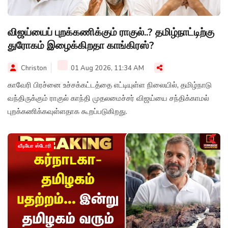
விஜய்யைப் புறக்கணிக்கும் ராகுல்..? தமிழ்நாட்டிற்கு
துரோகம் இழைக்கிறதா காங்கிரஸ்?
Christon
01 Aug 2026, 11:34 AM
காவேரி பிரச்னை உச்சக்கட்டத்தை எட்டியுள்ள நிலையில், தமிழ்நாடு
வந்திருக்கும் ராகுல் காந்தி முதலமைச்சர் விஜய்யை சந்திக்காமல்
புறக்கணிக்கவுள்ளதாக கூறப்படுகிறது.
வீடியோ ஸ்டோரி