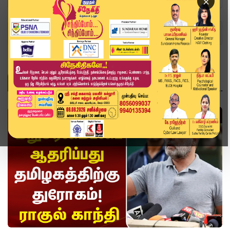
×
Home
Topics
rahulgandhi
RAHULGANDHI
வீடியோ ஸ்டோரி