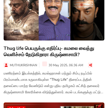
Thug life பெயருக்கு எதிர்ப்பு- கமலை வைத்து
வெளிச்சம் தேடுகிறாரா கிருஷ்ணசாமி?
MUTHUKRISHNAN
30 May 2025, 06:36 AM
மணிரத்னம் இயக்கத்தில், கமல்ஹாசன் மற்றும் சிம்பு நடிப்பில்
பிரம்மாண்டமாக உருவாகியுள்ள "Thug Life" திரைப்படத்தின்
தலைப்பை மாற்ற வேண்டும் என்று புதிய தமிழகம் கட்சித் தலைவர்
கிருஷ்ணசாமி கோரிக்கை விடுத்துள்ளார். கமல் படங்களுக்கு மட்டும்
தொடர்ந்து எதிர்ப்பை வெளிக்காட்டி வெளிச்சம் தேடுகிறாரா
கிருஷ்ணசாமி என நெட்டிசன்கள் கேள்வி எழுப்பி வருகின்றனர்.