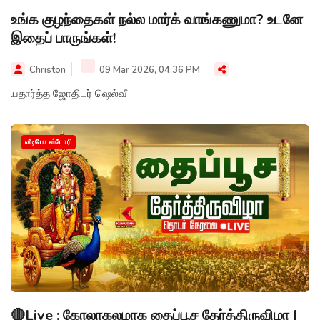
உங்க குழந்தைகள் நல்ல மார்க் வாங்கணுமா? உடனே
இதைப் பாருங்கள்!
Christon
09 Mar 2026, 04:36 PM
யதார்த்த ஜோதிடர் ஷெல்வீ
வீடியோ ஸ்டோரி
🔴Live : கோலாகலமாக தைப்பூச தேர்த்திருவிழா |