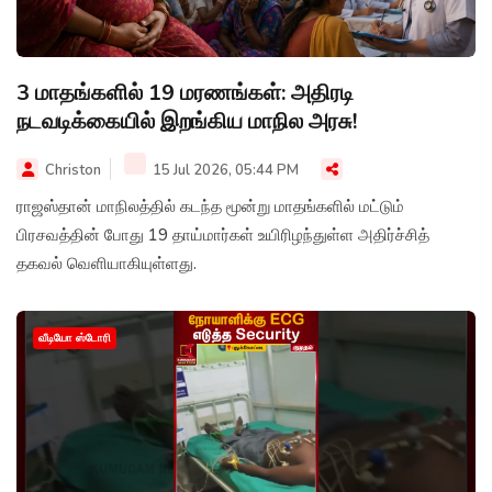
3 மாதங்களில் 19 மரணங்கள்: அதிரடி
நடவடிக்கையில் இறங்கிய மாநில அரசு!
Christon
15 Jul 2026, 05:44 PM
ராஜஸ்தான் மாநிலத்தில் கடந்த மூன்று மாதங்களில் மட்டும்
பிரசவத்தின் போது 19 தாய்மார்கள் உயிரிழந்துள்ள அதிர்ச்சித்
தகவல் வெளியாகியுள்ளது.
வீடியோ ஸ்டோரி