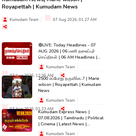
Royapettah | Kumudam News
Kumudam Team
07 Aug 2026, 01:27 AM
🔴LIVE: Today Headlines - 07
AUG 2026 | 06 மணி தலைப்புச்
செய்திகள் | 06 AM Headlines |
Kumudam News
Kumudam Team
07 Aug 2026, 12:36 AM
2500 எப்போது தருவீங்க..? | Marie
wilson | Royapettah | Kumudam
News
Kumudam Team
07 Aug 2026, 01:23 AM
Kumudam Express News |
07.08.2026 | Tamilnadu | Political
| Cinema | Latest News |
Kumudam News
Kumudam Team