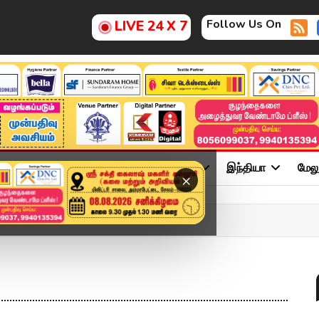
Follow Us On
LIVE 24 X 7
ு
சினிமா
அரசியல்
விளையாட்டு
இந்தியா
மேல
×