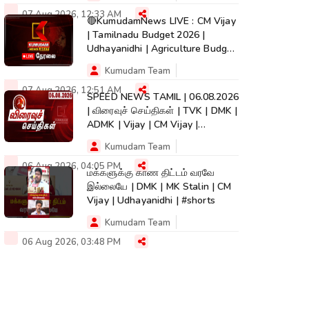
07 Aug 2026, 12:33 AM
🔴KumudamNews LIVE : CM Vijay
| Tamilnadu Budget 2026 |
Udhayanidhi | Agriculture Budget
| TVK | DMK
Kumudam Team
07 Aug 2026, 12:51 AM
SPEED NEWS TAMIL | 06.08.2026
| விரைவுச் செய்திகள் | TVK | DMK |
ADMK | Vijay | CM Vijay |
Kumudam
Kumudam Team
06 Aug 2026, 04:05 PM
மக்களுக்கு காண திட்டம் வரவே
இல்லையே | DMK | MK Stalin | CM
Vijay | Udhayanidhi | #shorts
Kumudam Team
06 Aug 2026, 03:48 PM