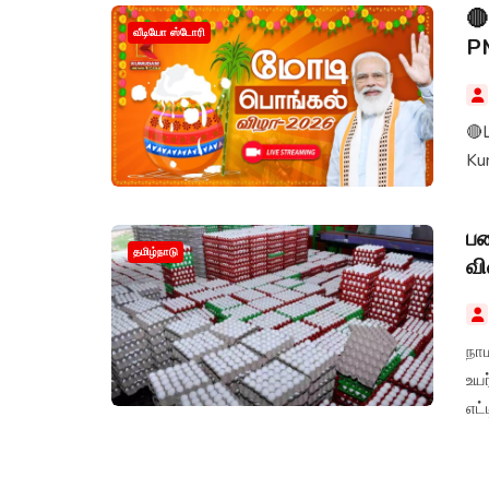
🔴
வீடியோ ஸ்டோரி
P
🔴L
Ku
பண
தமிழ்நாடு
வி
நா
உயர
எட்