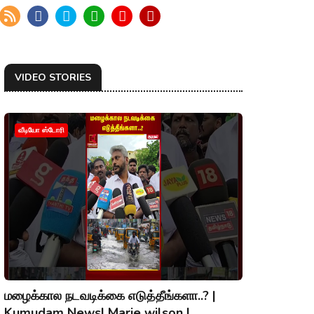
VIDEO STORIES
வீடியோ ஸ்டோரி
மழைக்கால நடவடிக்கை எடுத்தீங்களா..? |
Kumudam News| Marie wilson |