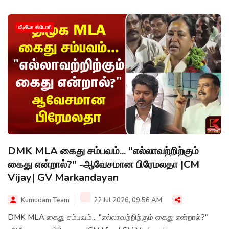
வீடியோ ஸ்டோரி
DMK MLA கைது சம்பவம்... "எல்லாவற்றிற்கும்
கைது என்றால்?" -ஆவேசமான பிரேமலதா |CM
Vijay| GV Markandayan
Kumudam Team
22 Jul 2026, 09:56 AM
DMK MLA கைது சம்பவம்... "எல்லாவற்றிற்கும் கைது என்றால்?"