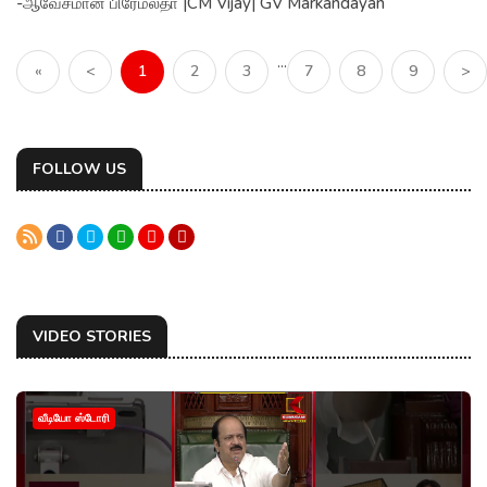
-ஆவேசமான பிரேமலதா |CM Vijay| GV Markandayan
...
«
<
1
2
3
7
8
9
>
FOLLOW US
VIDEO STORIES
வீடியோ ஸ்டோரி