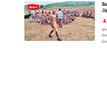
வே
இந்தியா
அட
ஒட
செய
மொட