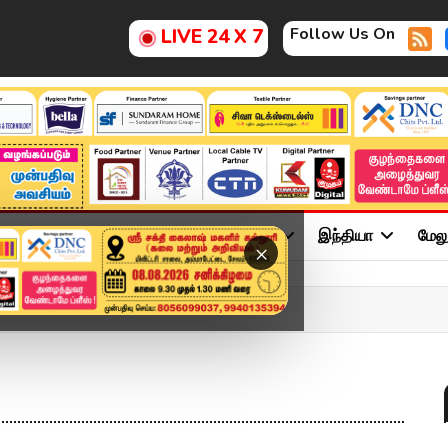
Follow Us On
LIVE 24 X 7
ு
சினிமா
அரசியல்
விளையாட்டு
இந்தியா
மேல
×