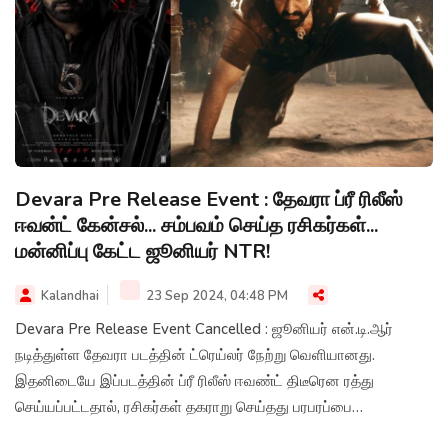
Devara Pre Release Event : தேவரா ப்ரீ ரிலீஸ்
ஈவன்ட் கேன்சல்... சம்பவம் செய்த ரசிகர்கள்...
மன்னிப்பு கேட்ட ஜூனியர் NTR!
Kalandhai
23 Sep 2024, 04:48 PM
Devara Pre Release Event Cancelled : ஜூனியர் என்.டி.ஆர்
நடித்துள்ள தேவரா படத்தின் ட்ரெய்லர் நேற்று வெளியானது.
இதனிடையே இப்படத்தின் ப்ரீ ரிலீஸ் ஈவண்ட் திடீரென ரத்து
செய்யப்பட்டதால், ரசிகர்கள் தகராறு செய்தது பரபரப்பை
ஏற்படுத்தியுள்ளது.