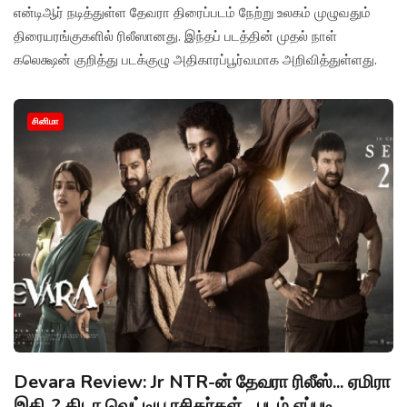
என்டிஆர் நடித்துள்ள தேவரா திரைப்படம் நேற்று உலகம் முழுவதும்
திரையரங்குகளில் ரிலீஸானது. இந்தப் படத்தின் முதல் நாள்
கலெக்ஷன் குறித்து படக்குழு அதிகாரப்பூர்வமாக அறிவித்துள்ளது.
சினிமா
Devara Review: Jr NTR-ன் தேவரா ரிலீஸ்... ஏமிரா
இதி..? கிடா வெட்டிய ரசிகர்கள்... படம் எப்படி