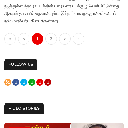
நடித்துள்ள தேவரா படத்தின் டரைலரை படக்குழு வெளியிட்டுள்ளது.
ஆக்ஷன் ஜானரில் உருவாகியுள்ள இந்த ட்ரைலருக்கு ரசிகர்களிடம்
நல்ல வரவேற்பு கிடைத்துள்ளது.
«
<
1
2
>
»
FOLLOW US
VIDEO STORIES