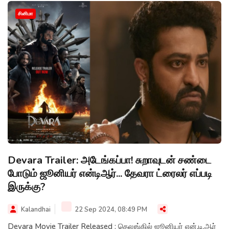
சினிமா
Devara Trailer: அடேங்கப்பா! சுறாவுடன் சண்டை
போடும் ஜூனியர் என்டிஆர்... தேவரா ட்ரைலர் எப்படி
இருக்கு?
Kalandhai
22 Sep 2024, 08:49 PM
Devara Movie Trailer Released : தெலுங்கில் ஜூனியர் என்.டி.ஆர்