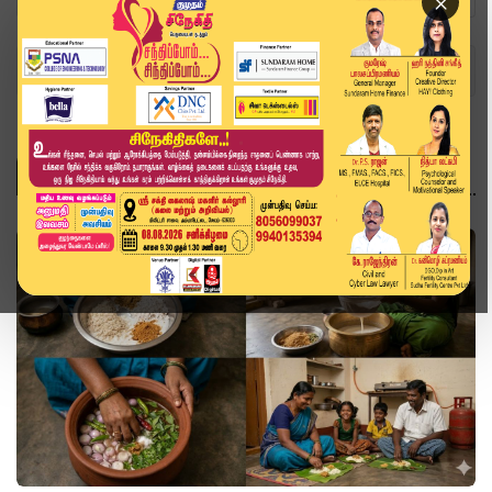
×
Home
Topics
லைஃப்ஸ்டைல்