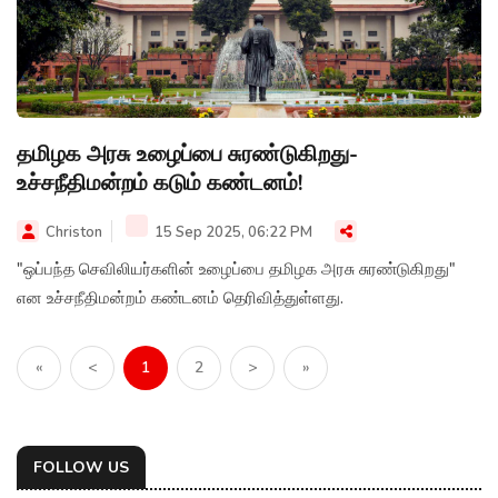
தமிழக அரசு உழைப்பை சுரண்டுகிறது-
உச்சநீதிமன்றம் கடும் கண்டனம்!
Christon
15 Sep 2025, 06:22 PM
"ஒப்பந்த செவிலியர்களின் உழைப்பை தமிழக அரசு சுரண்டுகிறது"
என உச்சநீதிமன்றம் கண்டனம் தெரிவித்துள்ளது.
«
<
1
2
>
»
FOLLOW US