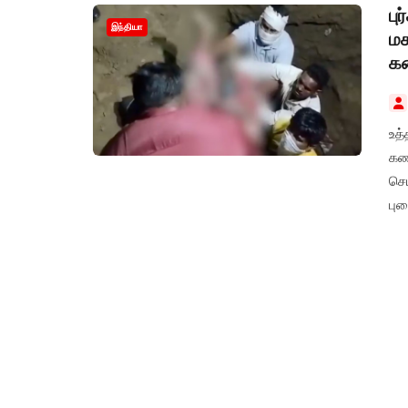
பு
இந்தியா
மக
க
உத்
கண
செ
புத