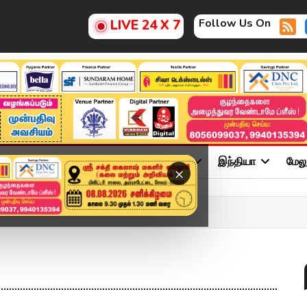
Follow Us On
LIVE 24 X 7
ு
சினிமா
அரசியல்
விளையாட்டு
இந்தியா
மேல
×