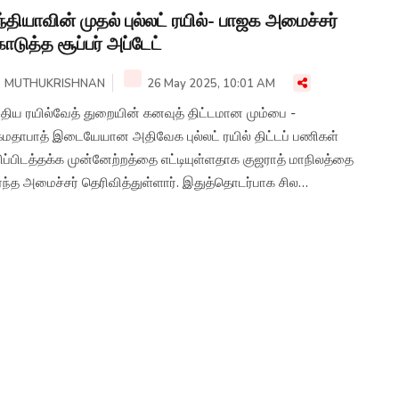
்தியாவின் முதல் புல்லட் ரயில்- பாஜக அமைச்சர்
டுத்த சூப்பர் அப்டேட்
MUTHUKRISHNAN
26 May 2025, 10:01 AM
்திய ரயில்வேத் துறையின் கனவுத் திட்டமான மும்பை -
ேயான அதிவேக புல்லட் ரயில் திட்டப் பணிகள்
ிப்பிடத்தக்க முன்னேற்றத்தை எட்டியுள்ளதாக குஜராத் மாநிலத்தை
்ந்த அமைச்சர் தெரிவித்துள்ளார். இதுத்தொடர்பாக சில
ைப்படங்களையும் சமூக வலைத்தளத்தில் பகிர்ந்துள்ளார்.