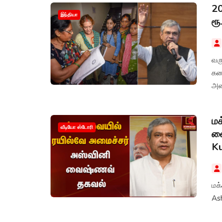
20
இந்தியா
ரூ
வர
கணக
அம
மக
வீடியோ ஸ்டோரி
வை
K
மக
As