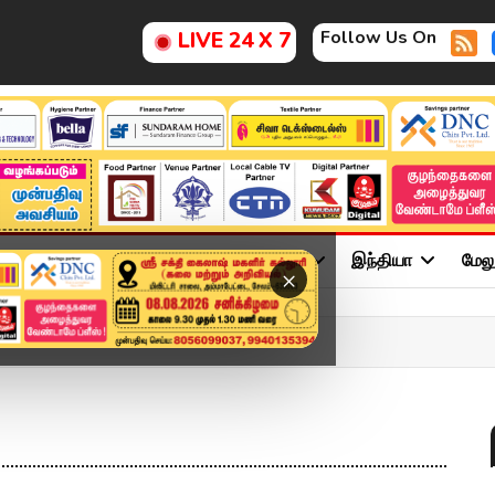
Follow Us On
LIVE 24 X 7
ு
சினிமா
அரசியல்
விளையாட்டு
இந்தியா
மேல
×