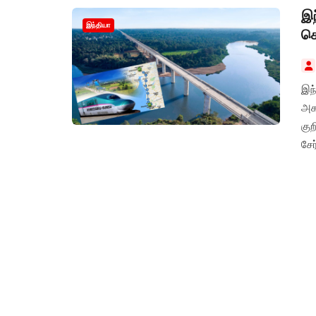
இந
இந்தியா
கொ
இந
அகமதாபாத் இடைய
குற
சேர
புக