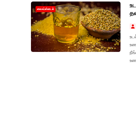
உட
லைஃப்ஸ்டைல்
தண
உட
உண
நீ
உண
தெ