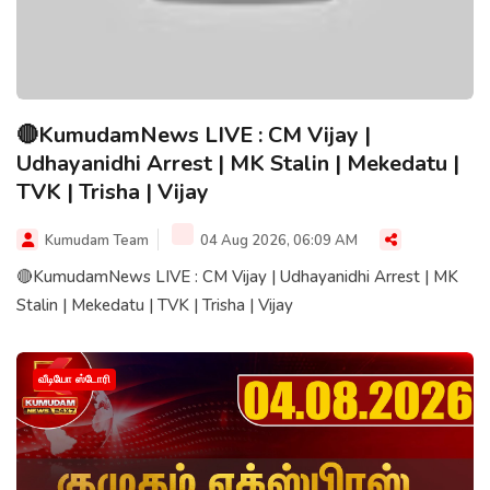
🔴KumudamNews LIVE : CM Vijay |
Udhayanidhi Arrest | MK Stalin | Mekedatu |
TVK | Trisha | Vijay
Kumudam Team
04 Aug 2026, 06:09 AM
🔴KumudamNews LIVE : CM Vijay | Udhayanidhi Arrest | MK
Stalin | Mekedatu | TVK | Trisha | Vijay
வீடியோ ஸ்டோரி