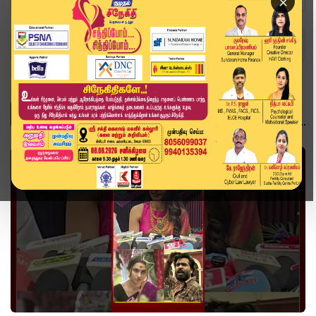
×
Home
Topics
வீடியோ ஸ்டோரி