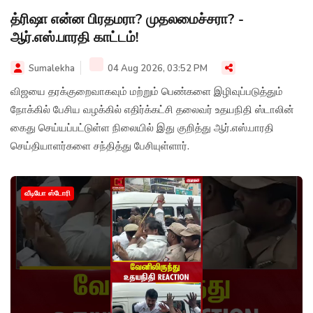
த்ரிஷா என்ன பிரதமரா? முதலமைச்சரா? -
ஆர்.எஸ்.பாரதி காட்டம்!
Sumalekha
04 Aug 2026, 03:52 PM
விஜயை தரக்குறைவாகவும் மற்றும் பெண்களை இழிவுப்படுத்தும்
நோக்கில் பேசிய வழக்கில் எதிர்க்கட்சி தலைவர் உதயநிதி ஸ்டாலின்
கைது செய்யப்பட்டுள்ள நிலையில் இது குறித்து ஆர்.எஸ்.பாரதி
செய்தியாளர்களை சந்தித்து பேசியுள்ளார்.
வீடியோ ஸ்டோரி