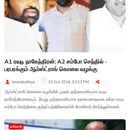
A1 ரவுடி நாகேந்திரன்; A2 சம்போ செந்தில் -
பரபரக்கும் ஆம்ஸ்ட்ராங் கொலை வழக்கு
leninakathiya
03 Oct 2024, 03:53 PM
ஆம்ஸ்ட்ராங் கொலை வழக்கில் முதல் குற்றவாளியாக ரவுடி
நாகேந்திரனையும், 2வது குற்றவாளியாக தலைமறைவாக உள்ள ரவுடி
சம்போ செந்திலை குற்றப்பத்திரிகையில் போலீசார் சேர்த்துள்ளனர்.
தமிழ்நாடு