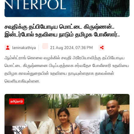
சவுதிக்கு தப்பியோடிய மொட்டை கிருஷ்ணன்..
இன்டர்போல் உதவியை நாடும் தமிழக போலீஸார்..
leninakathiya
21 Aug 2024, 07:36 PM
ஆம்ஸ்ட்ராங் கொலை வழக்கில் சவுதி அரேபியாவிற்கு தப்பியோடிய
மொட்டை கிருஷ்ணனை பிடிப்பதற்காக சர்வதேச போலீஸாரி உதவியை
தமிழக காவல்துறையின் உதவியை நாடியுள்ளதாக தகவல்கள்
வெளியாகியுள்ளன.
தமிழ்நாடு