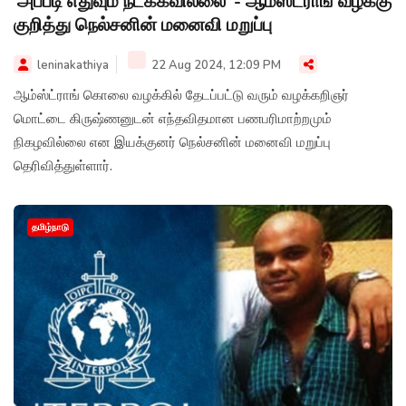
‘அப்படி எதுவும் நடக்கவில்லை’ - ஆம்ஸ்ட்ராங் வழக்கு
குறித்து நெல்சனின் மனைவி மறுப்பு
leninakathiya
22 Aug 2024, 12:09 PM
ஆம்ஸ்ட்ராங் கொலை வழக்கில் தேடப்பட்டு வரும் வழக்கறிஞர்
மொட்டை கிருஷ்ணனுடன் எந்தவிதமான பணபரிமாற்றமும்
நிகழவில்லை என இயக்குனர் நெல்சனின் மனைவி மறுப்பு
தெரிவித்துள்ளார்.
தமிழ்நாடு