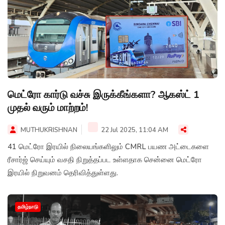
மெட்ரோ கார்டு வச்சு இருக்கீங்களா? ஆகஸ்ட் 1
முதல் வரும் மாற்றம்!
MUTHUKRISHNAN
22 Jul 2025, 11:04 AM
41 மெட்ரோ இரயில் நிலையங்களிலும் CMRL பயண அட்டைகளை
ரீசார்ஜ் செய்யும் வசதி நிறுத்தப்பட உள்ளதாக சென்னை மெட்ரோ
இரயில் நிறுவனம் தெரிவித்துள்ளது.
தமிழ்நாடு