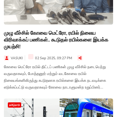
முழு வீச்சில் கோவை மெட்ரோ, ரயில் நிலைய
விரிவாக்கப் பணிகள்.. கூடுதல் ரயில்களை இயக்க
முயற்சி!
VASUKI
02 Sep 2025, 09:27 PM
கோவை மெட்ரோ ரயில் திட்டப் பணிகள் முழு வீச்சில் நடைபெற்று
வருவதாகவும், போத்தனூர் மற்றும் வடகோவை ரயில்
நிலையங்களிலிருந்து கூடுதலாக ரயில்களை இயக்க நடவடிக்கை
எடுக்கப்பட்டு வருவதாகவும் கோவை நாடாளுமன்ற உறுப்பினர்
கணபதி ப. ராஜ்குமார் தெரிவித்துள்ளார்.
தமிழ்நாடு