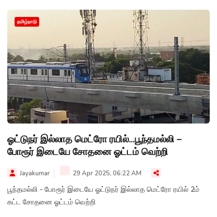
தமிழ்நாடு
ஓட்டுநர் இல்லாத மெட்ரோ ரயில்...பூந்தமல்லி –
போரூர் இடையே சோதனை ஓட்டம் வெற்றி
Jayakumar
29 Apr 2025, 06:22 AM
பூந்தமல்லி - போரூர் இடையே ஓட்டுநர் இல்லாத மெட்ரோ ரயில் 2ம்
கட்ட சோதனை ஓட்டம் வெற்றி