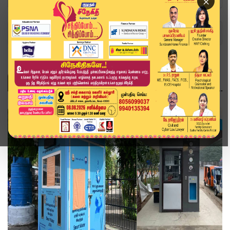
×
Home
Topics
மெட்ரோ
மெட்ரோ
தமிழ்நாடு