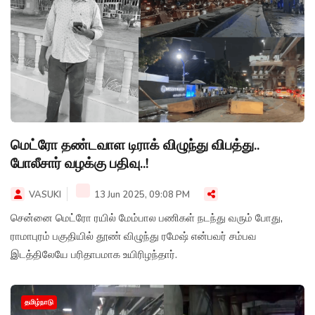
மெட்ரோ தண்டவாள டிராக் விழுந்து விபத்து..
போலீசார் வழக்கு பதிவு..!
VASUKI
13 Jun 2025, 09:08 PM
சென்னை மெட்ரோ ரயில் மேம்பால பணிகள் நடந்து வரும் போது,
ராமாபுரம் பகுதியில் தூண் விழுந்து ரமேஷ் என்பவர் சம்பவ
இடத்திலேயே பரிதாபமாக உயிரிழந்தார்.
தமிழ்நாடு