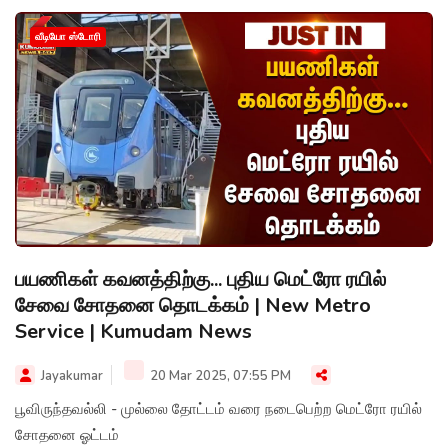
வீடியோ ஸ்டோரி
பயணிகள் கவனத்திற்கு... புதிய மெட்ரோ ரயில்
சேவை சோதனை தொடக்கம் | New Metro
Service | Kumudam News
Jayakumar
20 Mar 2025, 07:55 PM
பூவிருந்தவல்லி - முல்லை தோட்டம் வரை நடைபெற்ற மெட்ரோ ரயில்
சோதனை ஓட்டம்