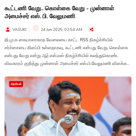
கூட்டணி வேறு.. கொள்கை வேறு - முன்னாள்
அமைச்சர் எஸ். பி. வேலுமணி
VASUKI
24 Jun 2025, 02:54 AM
தி.மு.க கையாளாகாத வேலையை காட்ட RSS நிகழ்ச்சியில்
சர்ச்சையை கிளப்பி உள்ளதாகவு, கூட்டணி என்பது வேறு, கொள்கை
என்பது வேறு என்று ஆர்.எஸ்.எஸ் நிகழ்ச்சியில் கலந்துகொண்ட
விவகாரம் குறித்து முன்னாள் அமைச்சர் எஸ்.பி.வேலுமணி விளக்கம்
அளித்துள்ளார்.
அரசியல்