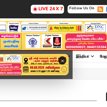
Follow Us On
LIVE 24 X 7
ு
சினிமா
அரசியல்
விளையாட்டு
இந்தியா
மேல
×