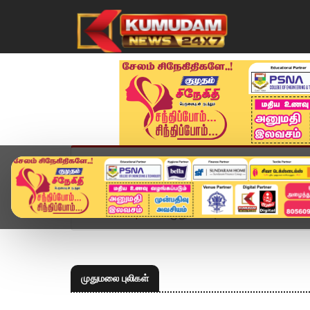
முகப்பு
விளையாட்டு
அண்மை
தமிழ்நாட
Home
Topics
முதுமலை புலிகள்
முதுமலை புலிகள்