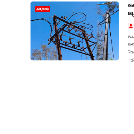
வன
தமிழ்நாடு
வழ
கூட
வனவ
தெப
மதி
திட