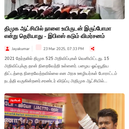
திமுக ஆட்சியில் நாளை உயிருடன் இருப்போமா
என்று தெரியாது - இபிஎஸ் கடும் விமர்சனம்
Jayakumar
23 Mar 2025, 07:33 PM
2021 தேர்தலில் திமுக 525 அறிவிப்புகள் வெளியிட்டது. 15
அறிவிப்புக்கு தான் நிறைவேற்றி உள்ளனர். பழைய ஓய்வூதிய
திட்டத்தை நிறைவேற்றவில்லை என அரசு ஊழியர்கள் போராட்டம்
நடத்தி வருகின்றனர்.சரண்டர் விடுப்பு அதிமுக ஆட்சியில்
நிறுத்தியதாக தவறான தகவலை சட்டமன்றத்தில்
வெளியிட்டுள்ளனர்.
அரசியல்