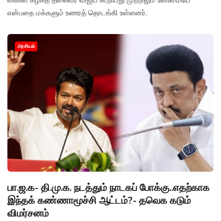
எங்கள் கழகத் தலைவர் விஜய் கூறியது முற்றிலும் உண்மையே
என்பதை மக்களும் உணரத் தொடங்கி உள்ளனர்.
அரசியல்
பா.ஜ.க- தி.மு.க. நடத்தும் நாடகப் போக்கு..எதற்காக
இந்தக் கண்ணாமூச்சி ஆட்டம்?- தவெக கடும்
விமர்சனம்