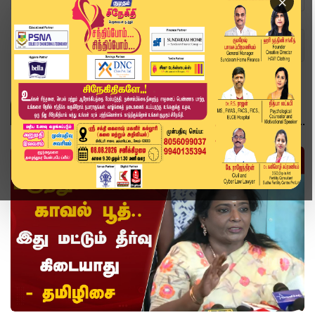
×
Home
Topics
தமிழிசை சவுந்தரராஜன்
தமிழிசை சவுந்தரராஜன்
வீடியோ ஸ்டோரி