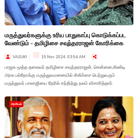
மருத்துவர்களுக்கு உரிய பாதுகாப்பு கொடுக்கப்பட
வேண்டும் - தமிழிசை சவுந்தரராஜன் கோரிக்கை
VASUKI
15 Nov 2024, 03:54 AM
பாஜக மூத்த தலைவர் தமிழிசை சவுந்தரராஜன், சென்னை,கிண்டி
அரசு பல்நோக்கு மருத்துவமனையில் சிகிச்சை பெற்றுவரும்
மருத்துவர் பாலாஜியை நேரில் சந்தித்து நலம் விசாரித்தார்.
அரசியல்