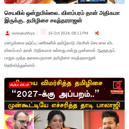
செயலில் ஒன்றுமில்லை.. விளம்பரம் தான் அதிகமா
இருக்கு.. தமிழிசை சவுந்தரராஜன்
leninakathiya
16 Oct 2024, 08:12 PM
மழைக்கால தடுப்பு பணிகளில் தமிழ்நாடு அரசின் செயலை விட
விளம்பரம் தான் அதிகமாக உள்ளது என்று முன்னாள் ஆளுநரும்,
பாஜக மூத்த தலைவருமான தமிழிசை சவுந்தரராஜன்
தெரிவித்துள்ளார்.
வீடியோ ஸ்டோரி