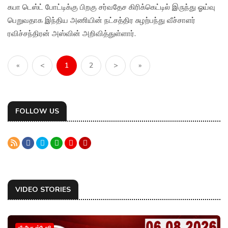
கபா டெஸ்ட் போட்டிக்கு பிறகு சர்வதேச கிரிக்கெட்டில் இருந்து ஓய்வு
பெறுவதாக இந்திய அணியின் நட்சத்திர சுழற்பந்து வீச்சாளர்
ரவிச்சந்திரன் அஸ்வின் அறிவித்துள்ளார்.
«
<
1
2
>
»
FOLLOW US
VIDEO STORIES
வீடியோ ஸ்டோரி