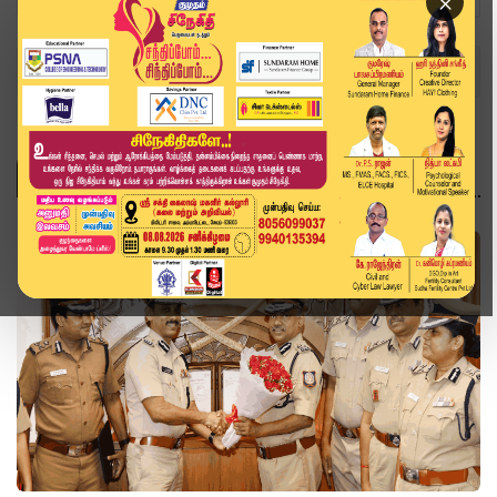
×
Home
Topics
ஓய்வு
ஓய்வு
தமிழ்நாடு