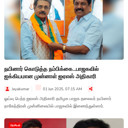
நயினார் கொடுத்த நம்பிக்கை...பாஜகவில்
ஐக்கியமான முன்னாள் ஐஏஎஸ் அதிகாரி
Jayakumar
01 Jun 2025, 07:15 AM
ஓய்வு பெற்ற ஐஏஎஸ் அதிகாரி தமிழக பாஜக தலைவர் நயினார்
நாகேந்திரன் முன்னிலையில் பாஜகவில் இணைந்துள்ளார்.
அரசியல்