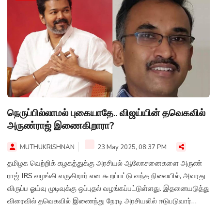
நெருப்பில்லாமல் புகையாதே.. விஜய்யின் தவெகவில்
அருண்ராஜ் இணைகிறாரா?
MUTHUKRISHNAN
23 May 2025, 08:37 PM
தமிழக வெற்றிக் கழகத்துக்கு அரசியல் ஆலோசனைகளை அருண்
ராஜ் IRS வழங்கி வருகிறார் என கூறப்பட்டு வந்த நிலையில், அவரது
விருப்ப ஓய்வு முடிவுக்கு ஒப்புதல் வழங்கப்பட்டுள்ளது. இதனையடுத்து
விரைவில் தவெகவில் இணைந்து நேரடி அரசியலில் ஈடுபடுவார்
என்கிற பேச்சு எழுந்துள்ளது.