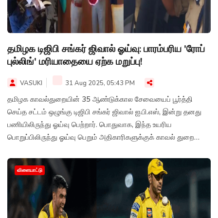
தமிழக டிஜிபி சங்கர் ஜிவால் ஓய்வு: பாரம்பரிய 'ரோப்
புல்லிங்' மரியாதையை ஏற்க மறுப்பு!
VASUKI
31 Aug 2025, 05:43 PM
தமிழக காவல்துறையின் 35 ஆண்டுக்கால சேவையைப் பூர்த்தி
செய்த சட்டம் ஒழுங்கு டிஜிபி சங்கர் ஜிவால் ஐ.பி.எஸ், இன்று தனது
பணியிலிருந்து ஓய்வு பெற்றார். பொதுவாக, இந்த உயரிய
பொறுப்பிலிருந்து ஓய்வு பெறும் அதிகாரிகளுக்குக் காவல் துறை
சார்பில் வழங்கப்படும் பாரம்பரியமான "ரோப் புல்லிங்" மரியாதையை
அவர் ஏற்க மறுத்துவிட்டார்.
விளையாட்டு