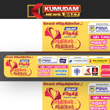
முகப்பு
விளையாட்டு
அண்மை
தமிழ்நாட
Home
உலகம்
திருடப்போன இடத்தில் விபரீதம்.. உ