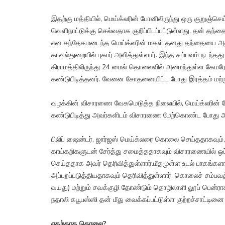
இதற்கு மத்தியில், மெய்க்லரின் போனிலிருந்து ஒரு குறுஞ்ச
வெளிநாட்டுக்கு செல்வதாக குறிப்பிடப்பட்டுள்ளது. தன் தந
என சந்தேகமடைந்த மெய்க்லரின் மகள் தனது தந்தையை அணுக
காவல்துறையில் புகார் அளித்துள்ளார். இந்த சம்பவம் நடந்தத
கிராமத்திலிருந்து 24 மைல் தொலைவில் அமைந்துள்ள கேமரேஸில
கண்டுபிடித்தனர். வேனை சோதனையிட்ட போது இரத்தம் மற்று
வழக்கின் விசாரணை வேகமெடுத்த நிலையில், மெய்க்லரின் வ
கண்டுபிடித்து அவர்களிடம் விசாரணை மேற்கொண்ட போது அத
பிலிப் ஷைன்டர், ஜார்ஜஸ் மெய்க்லரை கொலை செய்ததாகவும்
காய்கறிகளுடன் சேர்த்து சமைத்ததாகவும் விசாரணையில் ஒப்
செய்ததாக அவர் தெரிவித்துள்ளார்.மீதமுள்ள உடல் பாகங்க
அப்புறப்படுத்தியதாகவும் தெரிவித்துள்ளார். கொலைச் சம்
வயது) மற்றும் சவக்குழி தோண்டும் தொழிலாளி லூப் பென்ராக்
நதாலி கபூபஸ்ஸி தன் மீது வைக்கப்பட்டுள்ள குற்றச்சாட்டினை 
எதற்காக கொலை?