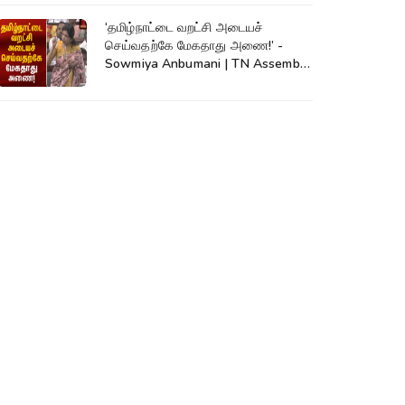
‘தமிழ்நாட்டை வறட்சி அடையச்
செய்வதற்கே மேகதாது அணை!’ -
Sowmiya Anbumani | TN Assembly
| Mekadatu Dam