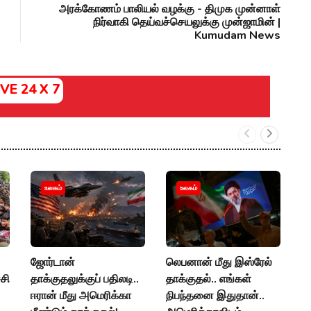
அரக்கோணம் பாலியல் வழக்கு - திமுக முன்னாள்
நிர்வாகி தெய்வச்செயலுக்கு முன்ஜாமின் |
Kumudam News
IVE 24 X 7
"
உலகம்
உலகம்
வ
க
கி
ஜோர்டான்
லெபனான் மீது இஸ்ரேல்
P
்சி
தாக்குதலுக்குப் பதிலடி..
தாக்குதல்.. எங்கள்
ஈரான் மீது அமெரிக்கா
நிபந்தனை இதுதான்..