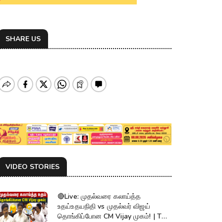
SHARE US
VIDEO STORIES
🔴Live: முதல்வரை கலாய்த்த
உதய்உதயநிதி vs முதல்வர் விஜய்
தொங்கிப்போன CM Vijay முகம்! | TN