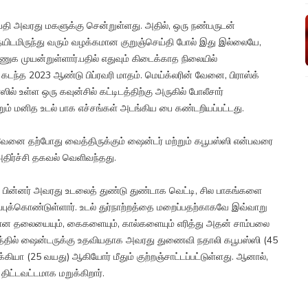
ெய்தி அவரது மகளுக்கு சென்றுள்ளது. அதில், ஒரு நண்பருடன்
்தையிடமிருந்து வரும் வழக்கமான குறுஞ்செய்தி போல் இது இல்லையே,
 முயன்றுள்ளார்.பதில் எதுவும் கிடைக்காத நிலையில்
ு கடந்த 2023 ஆண்டு பிப்ரவரி மாதம். மெய்க்லரின் வேனை, பிராஸ்க்
் உள்ள ஒரு கவுன்சில் கட்டிடத்திற்கு அருகில் போலீசார்
ம் மனித உடல் பாக எச்சங்கள் அடங்கிய பை கண்டறியப்பட்டது.
ேனை தற்போது வைத்திருக்கும் ஷைன்டர் மற்றும் கபூபஸ்ஸி என்பவரை
ிர்ச்சி தகவல் வெளிவந்தது.
, பின்னர் அவரது உடலைத் துண்டு துண்டாக வெட்டி, சில பாகங்களை
புக்கொண்டுள்ளார். உடல் துர்நாற்றத்தை மறைப்பதற்காகவே இவ்வாறு
ளான தலையையும், கைகளையும், கால்களையும் எரித்து அதன் சாம்பலை
பவத்தில் ஷைன்டருக்கு உதவியதாக அவரது துணைவி நதாலி கபூபஸ்ஸி (45
கியா (25 வயது) ஆகியோர் மீதும் குற்றஞ்சாட்டப்பட்டுள்ளது. ஆனால்,
திட்டவட்டமாக மறுக்கிறார்.