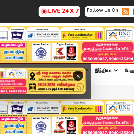
Follow Us On
LIVE 24 X 7
ு
சினிமா
அரசியல்
விளையாட்டு
இந்தியா
மேல
×
டலை வெட்டி சமைத...