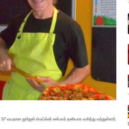
ல் 57 வயதான ஜார்ஜஸ் மெய்க்லர் என்பவர் தனியாக வசித்து வந்துள்ளார்.