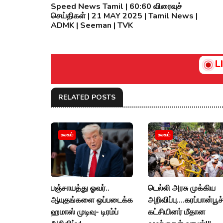
Speed News Tamil | 60:60 விரைவுச்
செய்திகள் | 21 MAY 2025 | Tamil News |
ADMK | Seeman | TVK
L
RELATED POSTS
உலகம்
உலகம்
பஞ்சாயத்து ஓவர்..
டெல்லி அரசு முக்கிய
ஆயுதங்களை ஒப்படைக்க
அறிவிப்பு....கரப்பான்பூச
ஹமாஸ் முடிவு- டிரம்ப்
கட்சியினர் மீதான