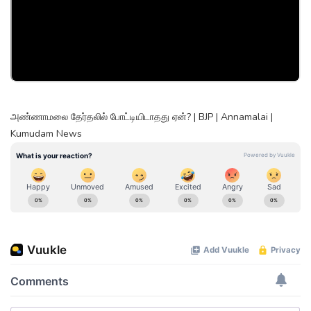
அண்ணாமலை தேர்தலில் போட்டியிடாதது ஏன்? | BJP | Annamalai |
Kumudam News