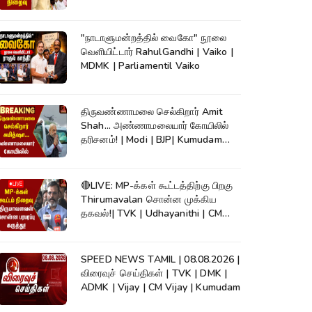
"நாடாளுமன்றத்தில் வைகோ" நூலை
வெளியிட்டார் RahulGandhi | Vaiko |
MDMK | Parliamentil Vaiko
திருவண்ணாமலை செல்கிறார் Amit
Shah... அண்ணாமலையார் கோயிலில்
தரிசனம்! | Modi | BJP| Kumudam
News
🔴LIVE: MP-க்கள் கூட்டத்திற்கு பிறகு
Thirumavalan சொன்ன முக்கிய
தகவல்!| TVK | Udhayanithi | CM
Vijay
SPEED NEWS TAMIL | 08.08.2026 |
விரைவுச் செய்திகள் | TVK | DMK |
ADMK | Vijay | CM Vijay | Kumudam