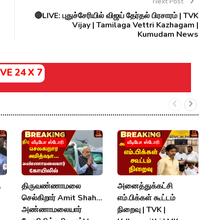
Next Post
🔴LIVE: புதுச்சேரியில் விஜய் தேர்தல் பிரசாரம் | TVK
Vijay | Tamilaga Vettri Kazhagam |
Kumudam News
IVE 24 X 7
வீடியோ ஸ்டோரி
வீடியோ ஸ்டோரி
ு
திருவண்ணாமலை
அனைத்துக்கட்சி
"
செல்கிறார் Amit Shah...
எம்.பிக்கள் கூட்டம்
வ
அண்ணாமலையார்
நிறைவு | TVK |
வ