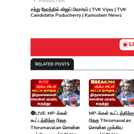
Previous Post
சற்று நேரத்தில் விஜய் பிரசாரம் | TVK Vijay | TVK
Candidate Puducherry | Kumudam News
L
RELATED POSTS
வீடியோ ஸ்டோரி
வீடியோ ஸ்டோரி
🔴LIVE: MP-க்கள்
MP-க்கள் கூட்டத்திற்க
கூட்டத்திற்கு பிறகு
பிறகு Thirumavalan
Thirumavalan சொன்ன
சொன்ன முக்கிய