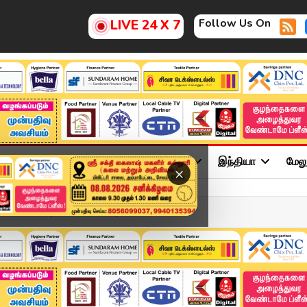
Follow Us On
LIVE 24 X 7
ு
சினிமா
அரசியல்
விளையாட்டு
இந்தியா
மேல
×
eadlines | 04 APR 2026 |...