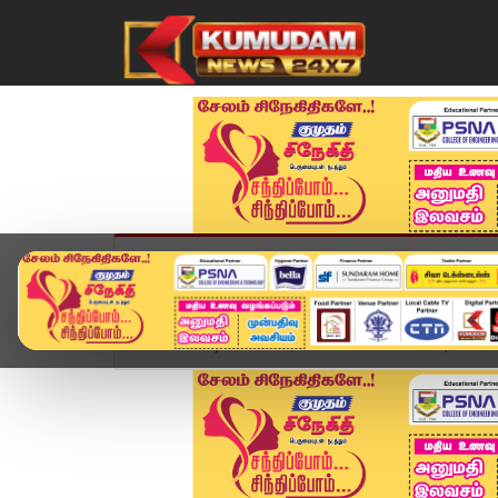
முகப்பு
விளையாட்டு
அண்மை
தமிழ்நாட
Home
வீடியோ ஸ்டோரி
Headlines Now | 10 AM H