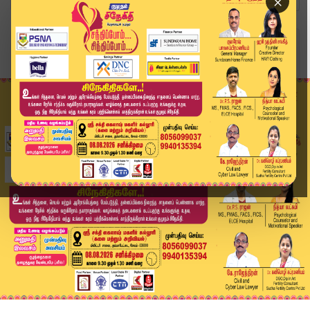
×
Home
வீடியோ ஸ்டோரி
Kunampatti News | ஜெர்மனி பெண்ணை கரம்பிடித்த கூ...