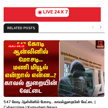
LIVE 24 X 7
RELATED POSTS
வீடியோ ஸ்டோரி
547 கோடி ஆன்லினில் மோசடி.. காவல்துறையின் வேட்டை |
Cybercrime | Kumudam News