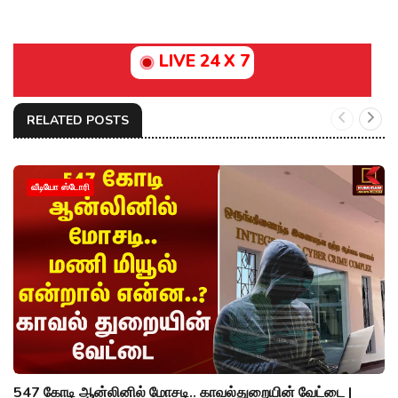
LIVE 24 X 7
RELATED POSTS
வீடியோ ஸ்டோரி
547 கோடி ஆன்லினில் மோசடி.. காவல்துறையின் வேட்டை |