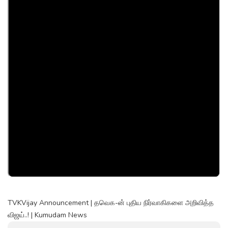
TVKVijay Announcement | தவெக-ன் புதிய நிர்வாகிகளை அறிவித்த
விஜய்..! | Kumudam News