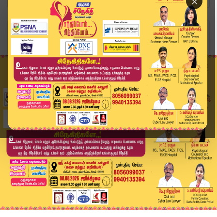
×
Home
வீடியோ ஸ்டோரி
TVKVijay Announcement | தவெக-ன் புதிய நிர்வாகிக...