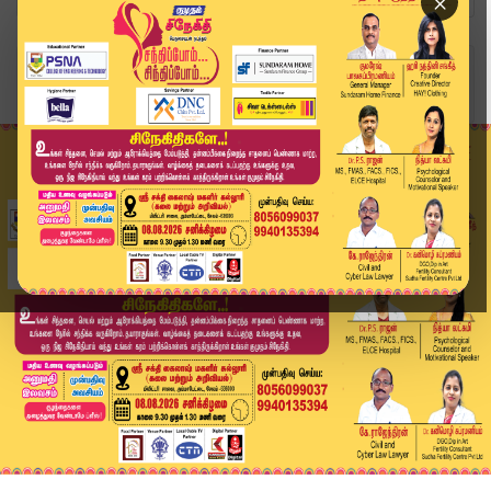
×
Home
வீடியோ ஸ்டோரி
100 சதவீதம் அனுமதிக்க மாட்டோம் ! CTR Nirmal Kum...