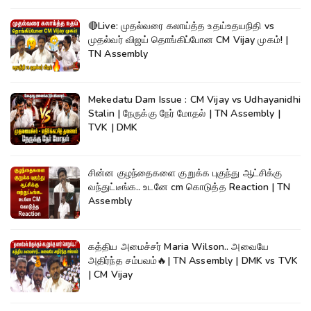
🔴Live: முதல்வரை கலாய்த்த உதய்உதயநிதி vs
முதல்வர் விஜய் தொங்கிப்போன CM Vijay முகம்! |
TN Assembly
Mekedatu Dam Issue : CM Vijay vs Udhayanidhi
Stalin | நேருக்கு நேர் மோதல் | TN Assembly |
TVK | DMK
சின்ன குழந்தைகளை குறுக்க புகுந்து ஆட்சிக்கு
வந்துட்டீங்க.. உடனே cm கொடுத்த Reaction | TN
Assembly
கத்திய அமைச்சர் Maria Wilson.. அவையே
அதிர்ந்த சம்பவம்🔥| TN Assembly | DMK vs TVK
| CM Vijay