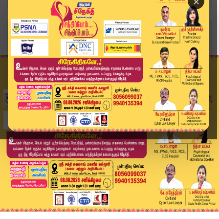
×
Home
வீடியோ ஸ்டோரி
தவெக ஆட்சி நம்முடைய தயவில் தான் நடக்கிறது | Kum...