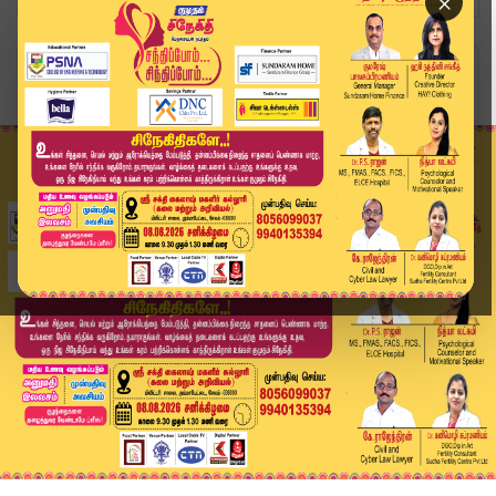
×
Home
வீடியோ ஸ்டோரி
கம்பீரமாக உச்சியில் பறந்த காவி கொடி | PM Modi |...