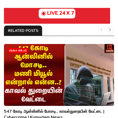
LIVE 24 X 7
RELATED POSTS
வீடியோ ஸ்டோரி
547 கோடி ஆன்லினில் மோசடி.. காவல்துறையின் வேட்டை |
Cybercrime | Kumudam News